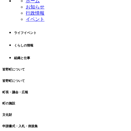
ホーム
ツ
先
お知らせ
本
頭
行政情報
文
へ
イベント
の
戻
先
る
ライフイベント
頭
へ
くらしの情報
戻
る
組織と仕事
皆野町について
皆野町について
町長・議会・広報
町の施設
文化財
申請書式・入札・例規集