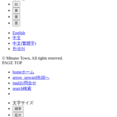
白
青
黄
黒
English
中文
中文(繁體字)
한국어
© Minano Town, All rights reserved.
PAGE TOP
home
ホーム
arrow_upward
先頭へ
mail
お問合せ
search
検索
文字サイズ
標準
拡大