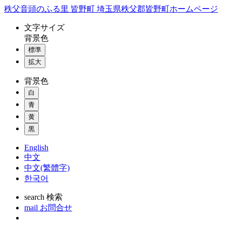
コ
秩父音頭のふる里 皆野町 埼玉県秩父郡皆野町ホームページ
ン
文字
サイズ
テ
背景色
ン
標準
ツ
本
拡大
文
背景色
へ
ス
白
キ
青
ッ
黄
プ
黒
English
中文
中文(繁體字)
한국어
search
検索
mail
お問合せ