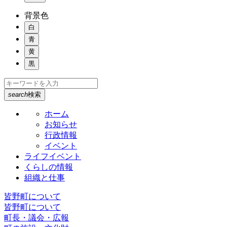
背景色
白
青
黄
黒
search
検索
ホーム
お知らせ
行政情報
イベント
ライフイベント
くらしの情報
組織と仕事
皆野町について
皆野町について
町長・議会・広報