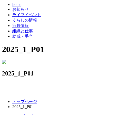
home
お知らせ
ライフイベント
くらしの情報
行政情報
組織と仕事
助成・手当
2025_1_P01
2025_1_P01
コ
ペ
トップページ
ン
ー
2025_1_P01
テ
ジ
ン
の