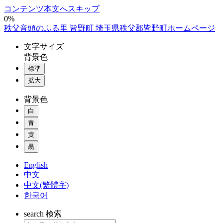
コンテンツ本文へスキップ
0%
秩父音頭のふる里 皆野町 埼玉県秩父郡皆野町ホームページ
文字
サイズ
背景色
標準
拡大
背景色
白
青
黄
黒
English
中文
中文(繁體字)
한국어
search
検索