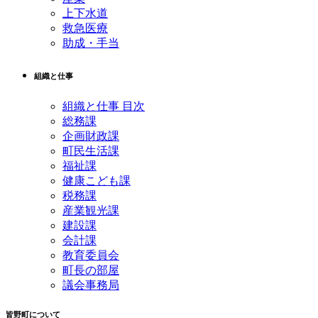
上下水道
救急医療
助成・手当
組織と仕事
組織と仕事 目次
総務課
企画財政課
町民生活課
福祉課
健康こども課
税務課
産業観光課
建設課
会計課
教育委員会
町長の部屋
議会事務局
皆野町について