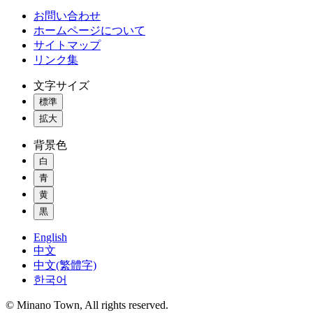
お問い合わせ
ホームページについて
サイトマップ
リンク集
文字サイズ
標準
拡大
背景色
白
青
黄
黒
English
中文
中文(繁體字)
한국어
© Minano Town, All rights reserved.