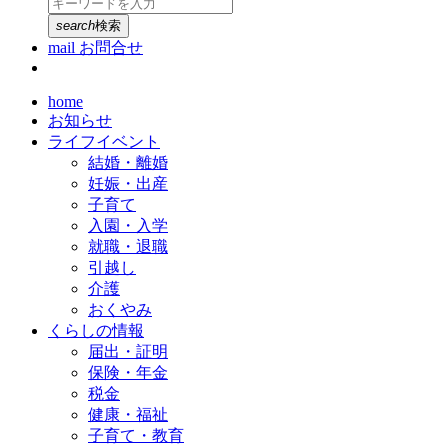
search
検索
mail
お問合せ
home
お知らせ
ライフイベント
結婚・離婚
妊娠・出産
子育て
入園・入学
就職・退職
引越し
介護
おくやみ
くらしの情報
届出・証明
保険・年金
税金
健康・福祉
子育て・教育