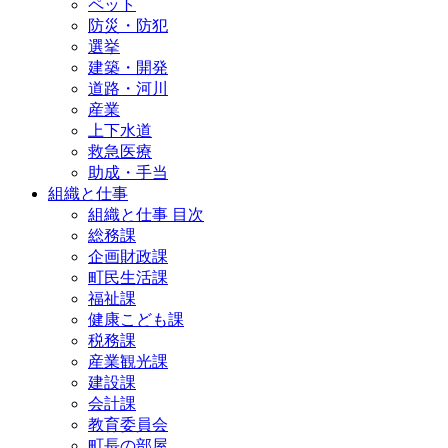
ペット
防災・防犯
選挙
建築・開発
道路・河川
産業
上下水道
救急医療
助成・手当
組織と仕事
組織と仕事 目次
総務課
企画財政課
町民生活課
福祉課
健康こども課
税務課
産業観光課
建設課
会計課
教育委員会
町長の部屋