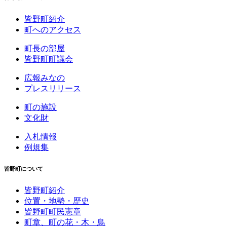
皆野町紹介
町へのアクセス
町長の部屋
皆野町町議会
広報みなの
プレスリリース
町の施設
文化財
入札情報
例規集
皆野町について
皆野町紹介
位置・地勢・歴史
皆野町町民憲章
町章、町の花・木・鳥