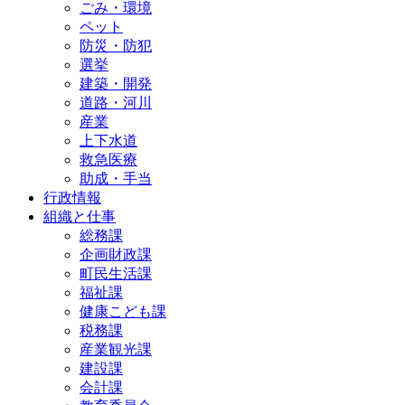
ごみ・環境
ペット
防災・防犯
選挙
建築・開発
道路・河川
産業
上下水道
救急医療
助成・手当
行政情報
組織と仕事
総務課
企画財政課
町民生活課
福祉課
健康こども課
税務課
産業観光課
建設課
会計課