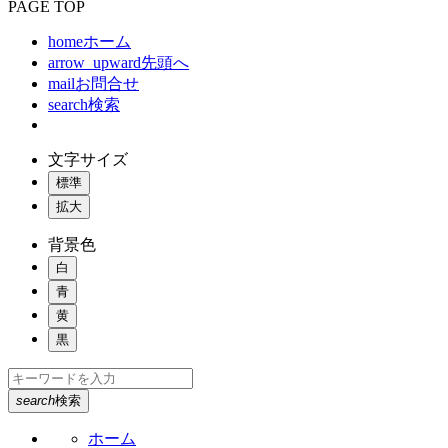
PAGE TOP
home
ホーム
arrow_upward
先頭へ
mail
お問合せ
search
検索
文字サイズ
標準
拡大
背景色
白
青
黄
黒
search
検索
ホーム