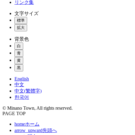
リンク集
文字サイズ
標準
拡大
背景色
白
青
黄
黒
English
中文
中文(繁體字)
한국어
© Minano Town, All rights reserved.
PAGE TOP
home
ホーム
arrow_upward
先頭へ