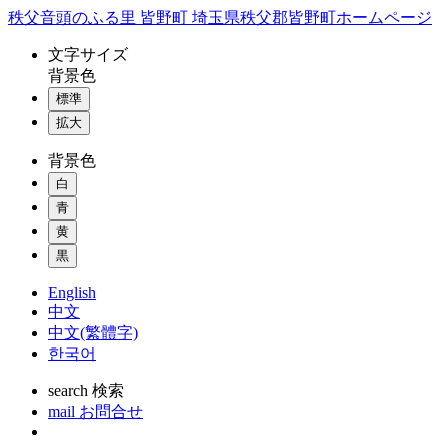
コ
秩父音頭のふる里 皆野町 埼玉県秩父郡皆野町ホームページ
ン
文字
サイズ
テ
背景色
ン
標準
ツ
本
拡大
文
背景色
へ
ス
白
キ
青
ッ
黄
プ
黒
English
中文
中文(繁體字)
한국어
search
検索
mail
お問合せ