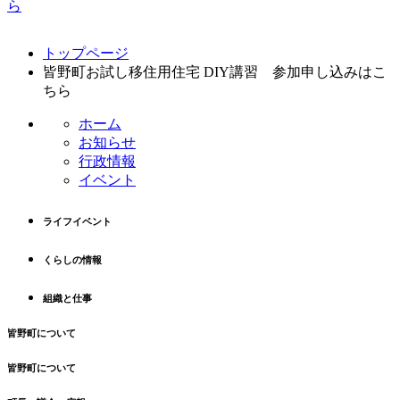
コ
ペ
トップページ
ン
ー
皆野町お試し移住用住宅 DIY講習 参加申し込みはこ
テ
ジ
ちら
ン
の
ツ
先
ホーム
本
頭
お知らせ
文
へ
行政情報
の
戻
イベント
先
る
頭
ライフイベント
へ
戻
くらしの情報
る
組織と仕事
皆野町について
皆野町について