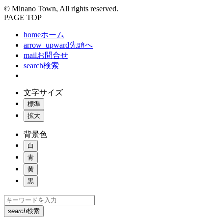
© Minano Town, All rights reserved.
PAGE TOP
home
ホーム
arrow_upward
先頭へ
mail
お問合せ
search
検索
文字サイズ
標準
拡大
背景色
白
青
黄
黒
search
検索