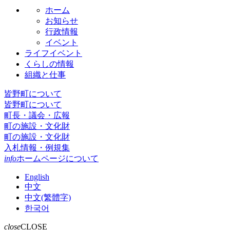
ホーム
お知らせ
行政情報
イベント
ライフイベント
くらしの情報
組織と仕事
皆野町について
皆野町について
町長・議会・広報
町の施設・文化財
町の施設・文化財
入札情報・例規集
info
ホームページについて
English
中文
中文(繁體字)
한국어
close
CLOSE