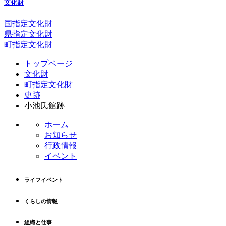
文化財
国指定文化財
県指定文化財
町指定文化財
コ
ペ
トップページ
ン
ー
文化財
テ
ジ
町指定文化財
ン
の
史跡
ツ
先
小池氏館跡
本
頭
文
へ
ホーム
の
戻
お知らせ
先
る
行政情報
頭
イベント
へ
戻
ライフイベント
る
くらしの情報
組織と仕事