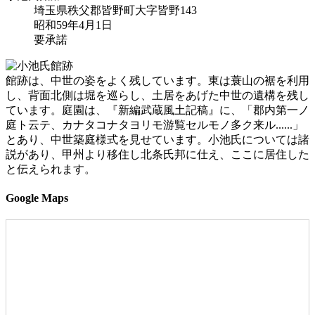
埼玉県秩父郡皆野町大字皆野143
昭和59年4月1日
要承諾
館跡は、中世の姿をよく残しています。東は蓑山の裾を利用
し、背面北側は堀を巡らし、土居をあげた中世の遺構を残し
ています。庭園は、『新編武蔵風土記稿』に、「郡内第一ノ
庭ト云テ、カナタコナタヨリモ游覧セルモノ多ク来ル......」
とあり、中世築庭様式を見せています。小池氏については諸
説があり、甲州より移住し北条氏邦に仕え、ここに居住した
と伝えられます。
Google Maps