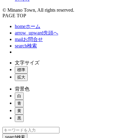
© Minano Town, All rights reserved.
PAGE TOP
home
ホーム
arrow_upward
先頭へ
mail
お問合せ
search
検索
文字サイズ
標準
拡大
背景色
白
青
黄
黒
search
検索