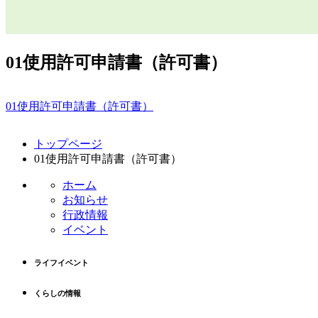
01使用許可申請書（許可書）
01使用許可申請書（許可書）
コ
ペ
トップページ
ン
ー
01使用許可申請書（許可書）
テ
ジ
ン
の
ホーム
ツ
先
お知らせ
本
頭
行政情報
文
へ
イベント
の
戻
先
る
ライフイベント
頭
へ
くらしの情報
戻
る