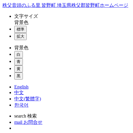
コ
秩父音頭のふる里 皆野町 埼玉県秩父郡皆野町ホームページ
ン
文字
サイズ
テ
背景色
ン
標準
ツ
本
拡大
文
背景色
へ
ス
白
キ
青
ッ
黄
プ
黒
English
中文
中文(繁體字)
한국어
search
検索
mail
お問合せ