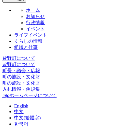
ホーム
お知らせ
行政情報
イベント
ライフイベント
くらしの情報
組織と仕事
皆野町について
皆野町について
町長・議会・広報
町の施設・文化財
町の施設・文化財
入札情報・例規集
info
ホームページについて
English
中文
中文(繁體字)
한국어