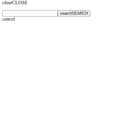
close
CLOSE
search
SEARCH
cancel