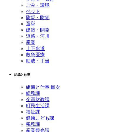
ごみ・環境
ペット
防災・防犯
選挙
建築・開発
道路・河川
産業
上下水道
救急医療
助成・手当
組織と仕事
組織と仕事 目次
総務課
企画財政課
町民生活課
福祉課
健康こども課
税務課
産業観光課