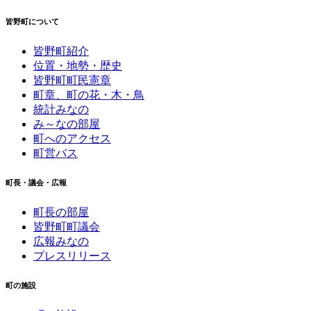
皆野町について
皆野町紹介
位置・地勢・歴史
皆野町町民憲章
町章、町の花・木・鳥
統計みなの
み～なの部屋
町へのアクセス
町営バス
町長・議会・広報
町長の部屋
皆野町町議会
広報みなの
プレスリリース
町の施設