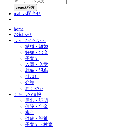
search
検索
mail
お問合せ
home
お知らせ
ライフイベント
結婚・離婚
妊娠・出産
子育て
入園・入学
就職・退職
引越し
介護
おくやみ
くらしの情報
届出・証明
保険・年金
税金
健康・福祉
子育て・教育