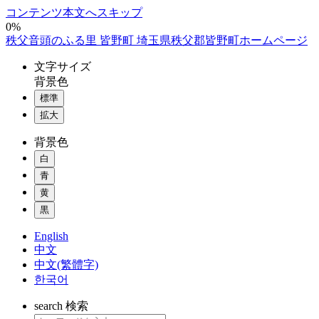
コンテンツ本文へスキップ
0%
秩父音頭のふる里 皆野町 埼玉県秩父郡皆野町ホームページ
文字
サイズ
背景色
標準
拡大
背景色
白
青
黄
黒
English
中文
中文(繁體字)
한국어
search
検索