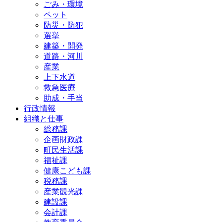
ごみ・環境
ペット
防災・防犯
選挙
建築・開発
道路・河川
産業
上下水道
救急医療
助成・手当
行政情報
組織と仕事
総務課
企画財政課
町民生活課
福祉課
健康こども課
税務課
産業観光課
建設課
会計課