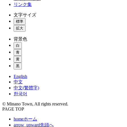
リンク集
文字サイズ
標準
拡大
背景色
白
青
黄
黒
English
中文
中文(繁體字)
한국어
© Minano Town, All rights reserved.
PAGE TOP
home
ホーム
arrow_upward
先頭へ