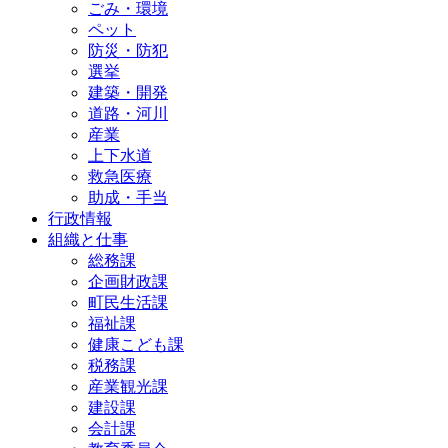
ごみ・環境
ペット
防災・防犯
選挙
建築・開発
道路・河川
産業
上下水道
救急医療
助成・手当
行政情報
組織と仕事
総務課
企画財政課
町民生活課
福祉課
健康こども課
税務課
産業観光課
建設課
会計課