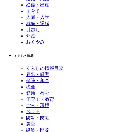
妊娠・出産
子育て
入園・入学
就職・退職
引越し
介護
おくやみ
くらしの情報
くらしの情報目次
届出・証明
保険・年金
税金
健康・福祉
子育て・教育
ごみ・環境
ペット
防災・防犯
選挙
建築・開発