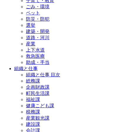
子育て・教育
ごみ・環境
ペット
防災・防犯
選挙
建築・開発
道路・河川
産業
上下水道
救急医療
助成・手当
組織と仕事
組織と仕事 目次
総務課
企画財政課
町民生活課
福祉課
健康こども課
税務課
産業観光課
建設課
会計課