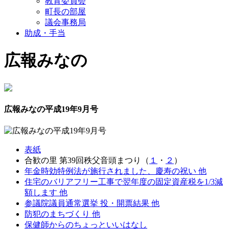
教育委員会
町長の部屋
議会事務局
助成・手当
広報みなの
広報みなの平成19年9月号
表紙
合歓の里 第39回秩父音頭まつり（
１
・
２
）
年金時効特例法が施行されました、慶寿の祝い 他
住宅のバリアフリー工事で翌年度の固定資産税を1/3減
額します 他
参議院議員通常選挙 投・開票結果 他
防犯のまちづくり 他
保健師からのちょっといいはなし