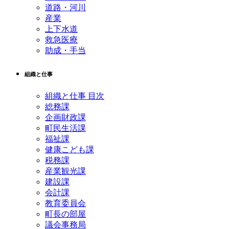
道路・河川
産業
上下水道
救急医療
助成・手当
組織と仕事
組織と仕事 目次
総務課
企画財政課
町民生活課
福祉課
健康こども課
税務課
産業観光課
建設課
会計課
教育委員会
町長の部屋
議会事務局