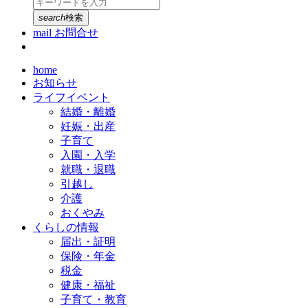
search
検索
mail
お問合せ
home
お知らせ
ライフイベント
結婚・離婚
妊娠・出産
子育て
入園・入学
就職・退職
引越し
介護
おくやみ
くらしの情報
届出・証明
保険・年金
税金
健康・福祉
子育て・教育