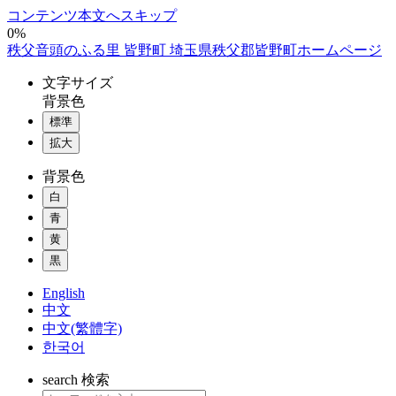
コンテンツ本文へスキップ
0%
秩父音頭のふる里 皆野町 埼玉県秩父郡皆野町ホームページ
文字
サイズ
背景色
標準
拡大
背景色
白
青
黄
黒
English
中文
中文(繁體字)
한국어
search
検索