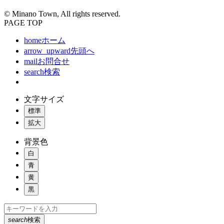
© Minano Town, All rights reserved.
PAGE TOP
home
ホーム
arrow_upward
先頭へ
mail
お問合せ
search
検索
文字サイズ
標準
拡大
背景色
白
青
黄
黒
search
検索