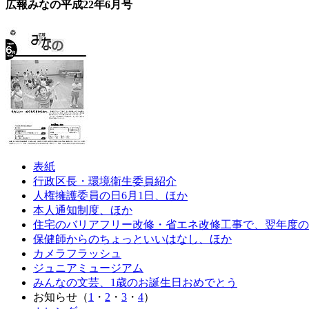
広報みなの平成22年6月号
表紙
行政区長・環境衛生委員紹介
人権擁護委員の日6月1日、ほか
本人通知制度、ほか
住宅のバリアフリー改修・省エネ改修工事で、翌年度の固
保健師からのちょっといいはなし、ほか
カメラフラッシュ
ジュニアミュージアム
みんなの文芸、1歳のお誕生日おめでとう
お知らせ（
1
・
2
・
3
・
4
）