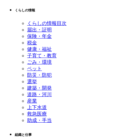
くらしの情報
くらしの情報目次
届出・証明
保険・年金
税金
健康・福祉
子育て・教育
ごみ・環境
ペット
防災・防犯
選挙
建築・開発
道路・河川
産業
上下水道
救急医療
助成・手当
組織と仕事