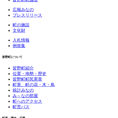
広報みなの
プレスリリース
町の施設
文化財
入札情報
例規集
皆野町について
皆野町紹介
位置・地勢・歴史
皆野町町民憲章
町章、町の花・木・鳥
統計みなの
み～なの部屋
町へのアクセス
町営バス