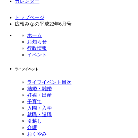
カレンダー
コ
ペ
トップページ
ン
ー
広報みなの平成22年6月号
テ
ジ
ン
の
ホーム
ツ
先
お知らせ
本
頭
行政情報
文
へ
イベント
の
戻
先
る
ライフイベント
頭
へ
ライフイベント目次
戻
結婚・離婚
る
妊娠・出産
子育て
入園・入学
就職・退職
引越し
介護
おくやみ