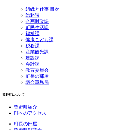
組織と仕事 目次
総務課
企画財政課
町民生活課
福祉課
健康こども課
税務課
産業観光課
建設課
会計課
教育委員会
町長の部屋
議会事務局
皆野町について
皆野町紹介
町へのアクセス
町長の部屋
皆野町町議会