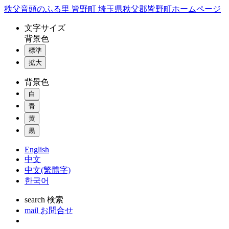
コ
秩父音頭のふる里 皆野町 埼玉県秩父郡皆野町ホームページ
ン
文字
サイズ
テ
背景色
ン
標準
ツ
本
拡大
文
背景色
へ
ス
白
キ
青
ッ
黄
プ
黒
English
中文
中文(繁體字)
한국어
search
検索
mail
お問合せ