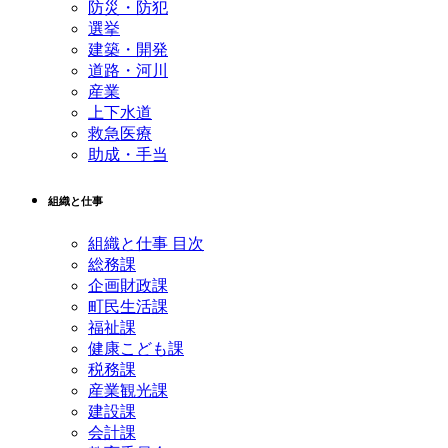
防災・防犯
選挙
建築・開発
道路・河川
産業
上下水道
救急医療
助成・手当
組織と仕事
組織と仕事 目次
総務課
企画財政課
町民生活課
福祉課
健康こども課
税務課
産業観光課
建設課
会計課