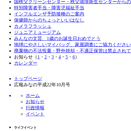
国秩父クリーンセンター・秩父環境衛生センターからの
特別障害者手当・障害児福祉手当
インフルエンザ予防接種のご案内
保健師からのちょっといいはなし
カメラフラッシュ
ジュニアミュージアム
みんなの文芸、1歳のお誕生日おめでとう
地球にやさしいマイバッグ、家屋調査にご協力ください
廃棄物の不法投棄・野外焼却・不適正保管は禁止されて
お知らせ（
1
・
2
・
3
・
4
・
5
・
6
）
カレンダー
コ
ペ
トップページ
ン
ー
広報みなの平成22年10月号
テ
ジ
ン
の
ホーム
ツ
先
お知らせ
本
頭
行政情報
文
へ
イベント
の
戻
先
る
ライフイベント
頭