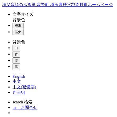
コ
秩父音頭のふる里 皆野町 埼玉県秩父郡皆野町ホームページ
ン
文字
サイズ
テ
背景色
ン
標準
ツ
本
拡大
文
背景色
へ
ス
白
キ
青
ッ
黄
プ
黒
English
中文
中文(繁體字)
한국어
search
検索
mail
お問合せ