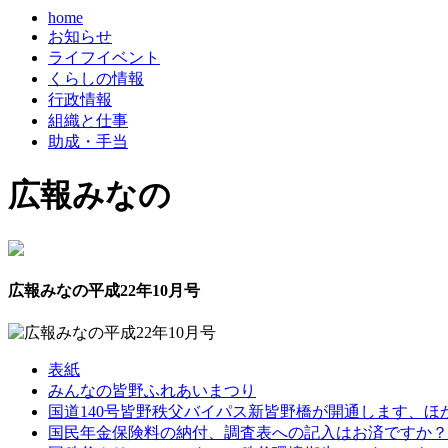
home
お知らせ
ライフイベント
くらしの情報
行政情報
組織と仕事
助成・手当
広報みなの
広報みなの平成22年10月号
表紙
みんなの皆野ふれあいまつり
国道140号皆野秩父バイパス新皆野橋が開通します、ほ
国民年金保険料の納付、調査表への記入はお済ですか？