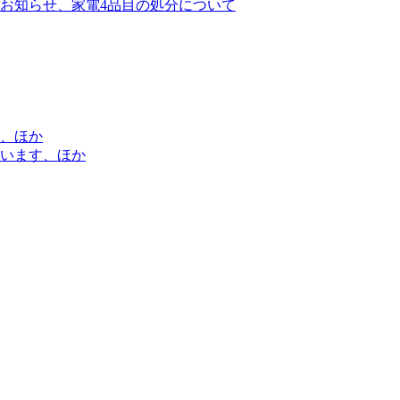
お知らせ、家電4品目の処分について
、ほか
います、ほか