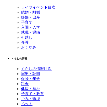
へ
ライフイベント目次
戻
結婚・離婚
る
妊娠・出産
子育て
入園・入学
就職・退職
引越し
介護
おくやみ
くらしの情報
くらしの情報目次
届出・証明
保険・年金
税金
健康・福祉
子育て・教育
ごみ・環境
ペット