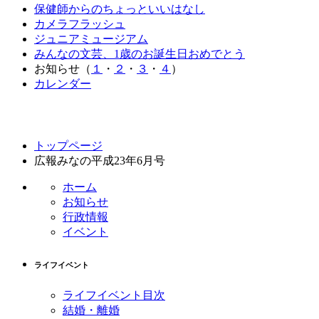
保健師からのちょっといいはなし
カメラフラッシュ
ジュニアミュージアム
みんなの文芸、1歳のお誕生日おめでとう
お知らせ（
１
・
２
・
３
・
４
）
カレンダー
コ
ペ
トップページ
ン
ー
広報みなの平成23年6月号
テ
ジ
ン
の
ホーム
ツ
先
お知らせ
本
頭
行政情報
文
へ
イベント
の
戻
先
る
ライフイベント
頭
へ
ライフイベント目次
戻
結婚・離婚
る