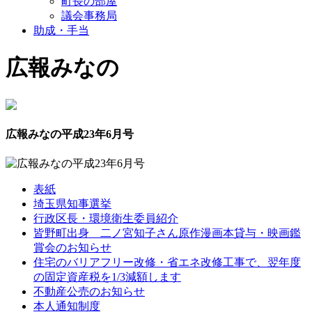
町長の部屋
議会事務局
助成・手当
広報みなの
広報みなの平成23年6月号
表紙
埼玉県知事選挙
行政区長・環境衛生委員紹介
皆野町出身 二ノ宮知子さん原作漫画本貸与・映画鑑
賞会のお知らせ
住宅のバリアフリー改修・省エネ改修工事で、翌年度
の固定資産税を1/3減額します
不動産公売のお知らせ
本人通知制度