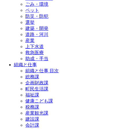
ごみ・環境
ペット
防災・防犯
選挙
建築・開発
道路・河川
産業
上下水道
救急医療
助成・手当
組織と仕事
組織と仕事 目次
総務課
企画財政課
町民生活課
福祉課
健康こども課
税務課
産業観光課
建設課
会計課