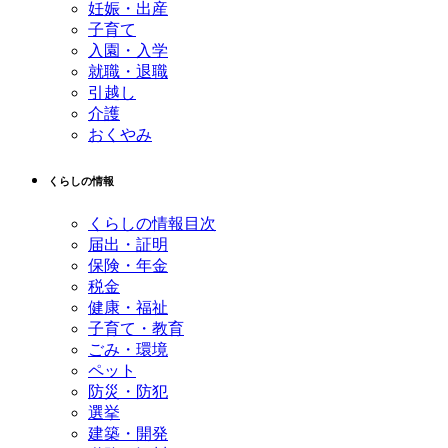
妊娠・出産
子育て
入園・入学
就職・退職
引越し
介護
おくやみ
くらしの情報
くらしの情報目次
届出・証明
保険・年金
税金
健康・福祉
子育て・教育
ごみ・環境
ペット
防災・防犯
選挙
建築・開発