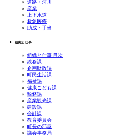
道路・河川
産業
上下水道
救急医療
助成・手当
組織と仕事
組織と仕事 目次
総務課
企画財政課
町民生活課
福祉課
健康こども課
税務課
産業観光課
建設課
会計課
教育委員会
町長の部屋
議会事務局