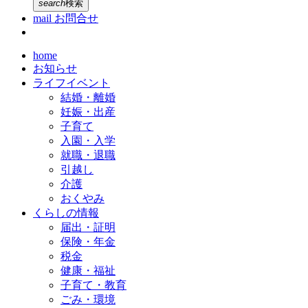
search
検索
mail
お問合せ
home
お知らせ
ライフイベント
結婚・離婚
妊娠・出産
子育て
入園・入学
就職・退職
引越し
介護
おくやみ
くらしの情報
届出・証明
保険・年金
税金
健康・福祉
子育て・教育
ごみ・環境