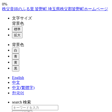
コ
0%
秩父音頭のふる里 皆野町 埼玉県秩父郡皆野町ホームページ
ン
テ
文字
サイズ
ン
背景色
ツ
標準
本
拡大
文
へ
背景色
ス
白
キ
ッ
青
プ
黄
黒
English
中文
中文(繁體字)
한국어
search
検索