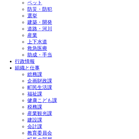
ペット
防災・防犯
選挙
建築・開発
道路・河川
産業
上下水道
救急医療
助成・手当
行政情報
組織と仕事
総務課
企画財政課
町民生活課
福祉課
健康こども課
税務課
産業観光課
建設課
会計課
教育委員会