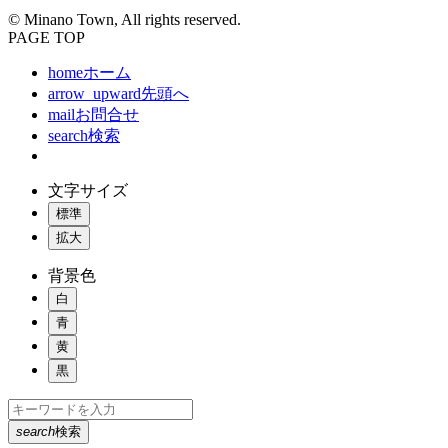
© Minano Town, All rights reserved.
PAGE TOP
home
ホーム
arrow_upward
先頭へ
mail
お問合せ
search
検索
文字サイズ
標準
拡大
背景色
白
青
黄
黒
search
検索