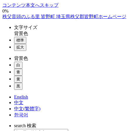
コンテンツ本文へスキップ
0%
秩父音頭のふる里 皆野町 埼玉県秩父郡皆野町ホームページ
文字
サイズ
背景色
標準
拡大
背景色
白
青
黄
黒
English
中文
中文(繁體字)
한국어
search
検索