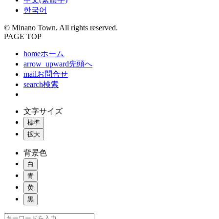
한국어
© Minano Town, All rights reserved.
PAGE TOP
home
ホーム
arrow_upward
先頭へ
mail
お問合せ
search
検索
文字サイズ
標準
拡大
背景色
白
青
黄
黒