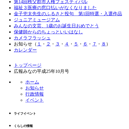
第14回秩父郡市人権フェスティバル
福祉３医療の窓口払いがなくなりました
金子兜太先生のふるさと投句 第1回特選・入選作品
ジュニアミュージアム
みんなの文芸、1歳のお誕生日おめでとう
保健師からのちょっといいはなし
カメラフラッシュ
お知らせ（
１
・
２
・
３
・
４
・
５
・
６
・
７
・
８
）
カレンダー
コ
ペ
トップページ
ン
ー
広報みなの平成25年10月号
テ
ジ
ン
の
ホーム
ツ
先
お知らせ
本
頭
行政情報
文
へ
イベント
の
戻
先
る
ライフイベント
頭
へ
くらしの情報
戻