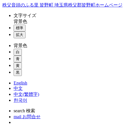
コ
秩父音頭のふる里 皆野町 埼玉県秩父郡皆野町ホームページ
ン
文字
サイズ
テ
背景色
ン
標準
ツ
本
拡大
文
背景色
へ
ス
白
キ
青
ッ
黄
プ
黒
English
中文
中文(繁體字)
한국어
search
検索
mail
お問合せ