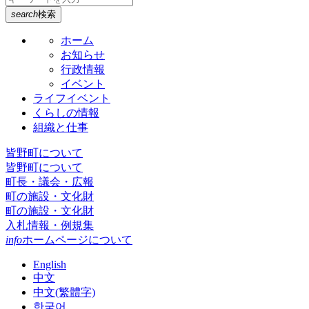
search
検索
ホーム
お知らせ
行政情報
イベント
ライフイベント
くらしの情報
組織と仕事
皆野町について
皆野町について
町長・議会・広報
町の施設・文化財
町の施設・文化財
入札情報・例規集
info
ホームページについて
English
中文
中文(繁體字)
한국어