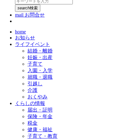
search
検索
mail
お問合せ
home
お知らせ
ライフイベント
結婚・離婚
妊娠・出産
子育て
入園・入学
就職・退職
引越し
介護
おくやみ
くらしの情報
届出・証明
保険・年金
税金
健康・福祉
子育て・教育