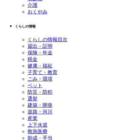
介護
おくやみ
くらしの情報
くらしの情報目次
届出・証明
保険・年金
税金
健康・福祉
子育て・教育
ごみ・環境
ペット
防災・防犯
選挙
建築・開発
道路・河川
産業
上下水道
救急医療
助成・手当