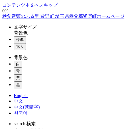
コンテンツ本文へスキップ
0%
秩父音頭のふる里 皆野町 埼玉県秩父郡皆野町ホームページ
文字
サイズ
背景色
標準
拡大
背景色
白
青
黄
黒
English
中文
中文(繁體字)
한국어
search
検索