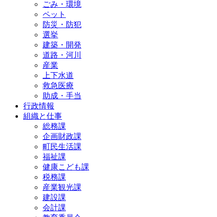
ごみ・環境
ペット
防災・防犯
選挙
建築・開発
道路・河川
産業
上下水道
救急医療
助成・手当
行政情報
組織と仕事
総務課
企画財政課
町民生活課
福祉課
健康こども課
税務課
産業観光課
建設課
会計課