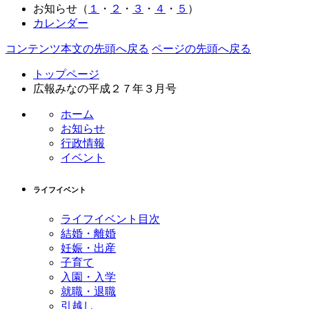
お知らせ（
１
・
２
・
３
・
４
・
５
）
カレンダー
コンテンツ本文の先頭へ戻る
ページの先頭へ戻る
トップページ
広報みなの平成２７年３月号
ホーム
お知らせ
行政情報
イベント
ライフイベント
ライフイベント目次
結婚・離婚
妊娠・出産
子育て
入園・入学
就職・退職
引越し