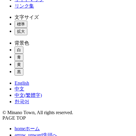
リンク集
文字サイズ
標準
拡大
背景色
白
青
黄
黒
English
中文
中文(繁體字)
한국어
© Minano Town, All rights reserved.
PAGE TOP
home
ホーム
arrow_upward
先頭へ