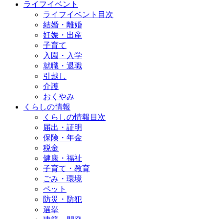
ライフイベント
ライフイベント目次
結婚・離婚
妊娠・出産
子育て
入園・入学
就職・退職
引越し
介護
おくやみ
くらしの情報
くらしの情報目次
届出・証明
保険・年金
税金
健康・福祉
子育て・教育
ごみ・環境
ペット
防災・防犯
選挙