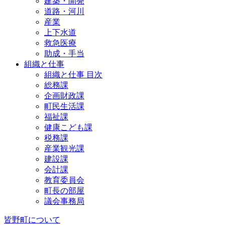
建築・開発
道路・河川
産業
上下水道
救急医療
助成・手当
組織と仕事
組織と仕事 目次
総務課
企画財政課
町民生活課
福祉課
健康こども課
税務課
産業観光課
建設課
会計課
教育委員会
町長の部屋
議会事務局
皆野町について