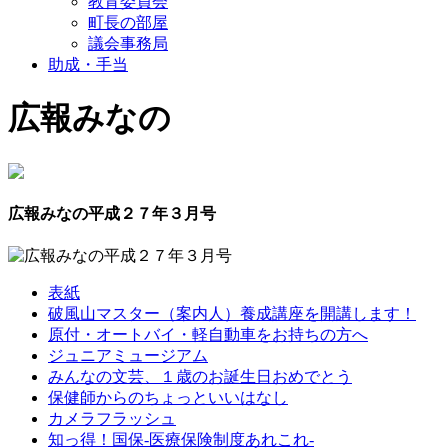
教育委員会
町長の部屋
議会事務局
助成・手当
広報みなの
広報みなの平成２７年３月号
表紙
破風山マスター（案内人）養成講座を開講します！
原付・オートバイ・軽自動車をお持ちの方へ
ジュニアミュージアム
みんなの文芸、１歳のお誕生日おめでとう
保健師からのちょっといいはなし
カメラフラッシュ
知っ得！国保‐医療保険制度あれこれ‐