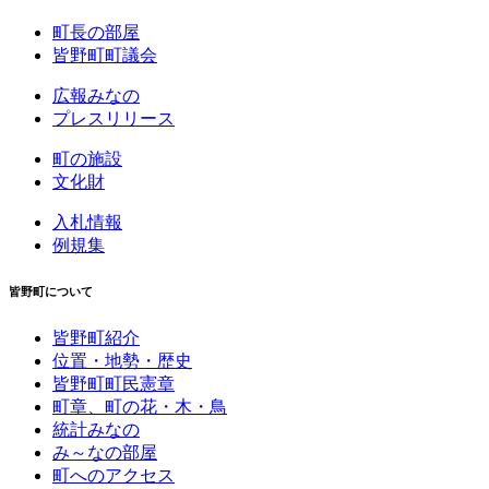
町長の部屋
皆野町町議会
広報みなの
プレスリリース
町の施設
文化財
入札情報
例規集
皆野町について
皆野町紹介
位置・地勢・歴史
皆野町町民憲章
町章、町の花・木・鳥
統計みなの
み～なの部屋
町へのアクセス