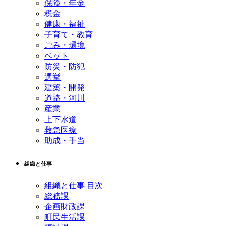
保険・年金
税金
健康・福祉
子育て・教育
ごみ・環境
ペット
防災・防犯
選挙
建築・開発
道路・河川
産業
上下水道
救急医療
助成・手当
組織と仕事
組織と仕事 目次
総務課
企画財政課
町民生活課