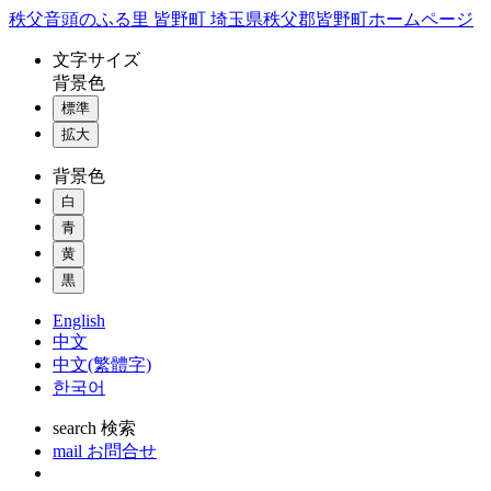
コ
秩父音頭のふる里 皆野町 埼玉県秩父郡皆野町ホームページ
ン
文字
サイズ
テ
背景色
ン
標準
ツ
本
拡大
文
背景色
へ
ス
白
キ
青
ッ
黄
プ
黒
English
中文
中文(繁體字)
한국어
search
検索
mail
お問合せ