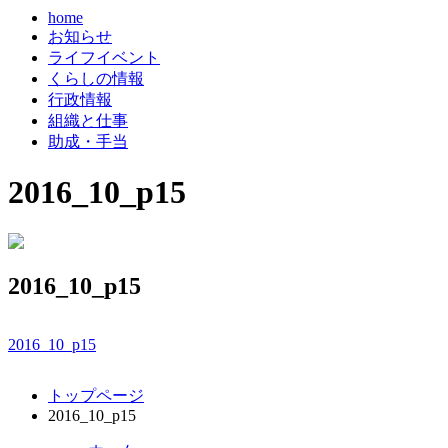
home
お知らせ
ライフイベント
くらしの情報
行政情報
組織と仕事
助成・手当
2016_10_p15
2016_10_p15
2016_10_p15
コ
ペ
トップページ
ン
ー
2016_10_p15
テ
ジ
ン
の