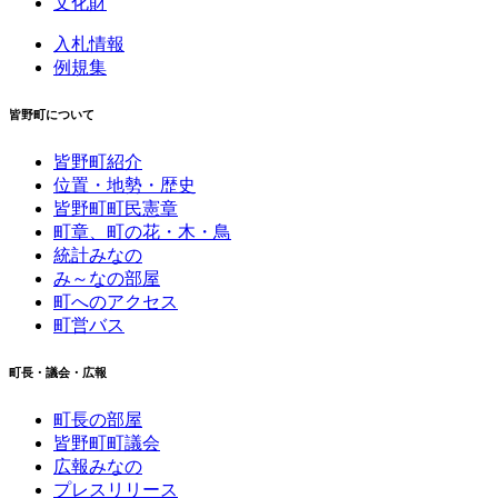
文化財
入札情報
例規集
皆野町について
皆野町紹介
位置・地勢・歴史
皆野町町民憲章
町章、町の花・木・鳥
統計みなの
み～なの部屋
町へのアクセス
町営バス
町長・議会・広報
町長の部屋
皆野町町議会
広報みなの
プレスリリース