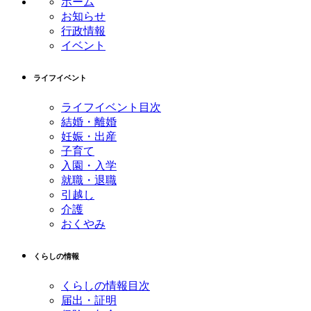
ホーム
ツ
先
お知らせ
本
頭
行政情報
文
へ
イベント
の
戻
先
る
ライフイベント
頭
へ
ライフイベント目次
戻
結婚・離婚
る
妊娠・出産
子育て
入園・入学
就職・退職
引越し
介護
おくやみ
くらしの情報
くらしの情報目次
届出・証明