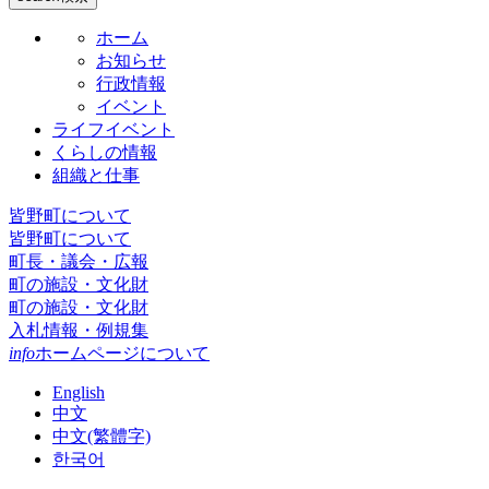
ホーム
お知らせ
行政情報
イベント
ライフイベント
くらしの情報
組織と仕事
皆野町について
皆野町について
町長・議会・広報
町の施設・文化財
町の施設・文化財
入札情報・例規集
info
ホームページについて
English
中文
中文(繁體字)
한국어