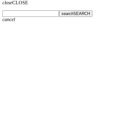
close
CLOSE
search
SEARCH
cancel