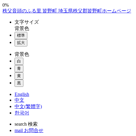
コ
0%
秩父音頭のふる里 皆野町 埼玉県秩父郡皆野町ホームページ
ン
テ
文字
サイズ
ン
背景色
ツ
標準
本
拡大
文
へ
背景色
ス
白
キ
ッ
青
プ
黄
黒
English
中文
中文(繁體字)
한국어
search
検索
mail
お問合せ