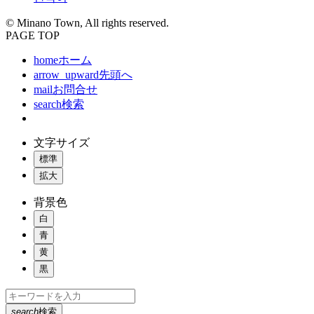
© Minano Town, All rights reserved.
PAGE TOP
home
ホーム
arrow_upward
先頭へ
mail
お問合せ
search
検索
文字サイズ
標準
拡大
背景色
白
青
黄
黒
search
検索