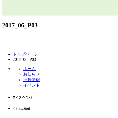
2017_06_P03
コ
ペ
トップページ
ン
ー
2017_06_P03
テ
ジ
ン
の
ホーム
ツ
先
お知らせ
本
頭
行政情報
文
へ
イベント
の
戻
先
る
ライフイベント
頭
へ
くらしの情報
戻
る