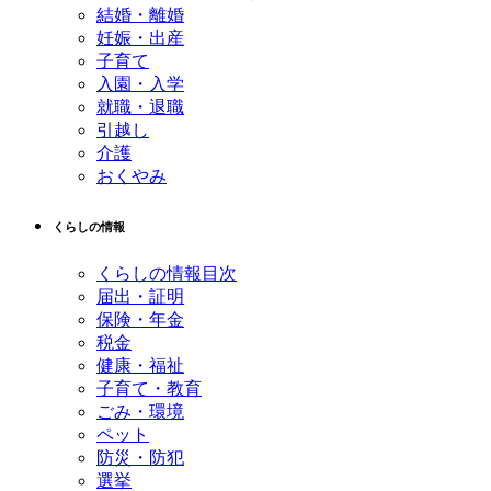
結婚・離婚
る
妊娠・出産
子育て
入園・入学
就職・退職
引越し
介護
おくやみ
くらしの情報
くらしの情報目次
届出・証明
保険・年金
税金
健康・福祉
子育て・教育
ごみ・環境
ペット
防災・防犯
選挙