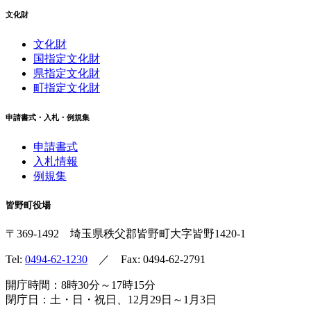
文化財
文化財
国指定文化財
県指定文化財
町指定文化財
申請書式・入札・例規集
申請書式
入札情報
例規集
皆野町役場
〒369-1492
埼玉県秩父郡皆野町
大字皆野1420-1
Tel:
0494-62-1230
／ Fax: 0494-62-2791
開庁時間：8時30分～17時15分
閉庁日：土・日・祝日、12月29日～1月3日