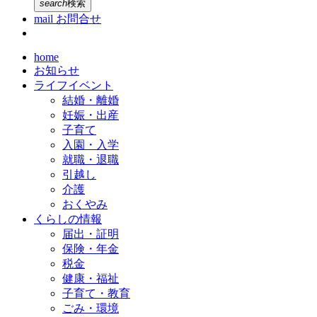
search
検索
mail
お問合せ
home
お知らせ
ライフイベント
結婚・離婚
妊娠・出産
子育て
入園・入学
就職・退職
引越し
介護
おくやみ
くらしの情報
届出・証明
保険・年金
税金
健康・福祉
子育て・教育
ごみ・環境