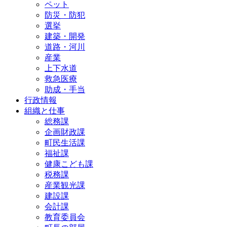
ペット
防災・防犯
選挙
建築・開発
道路・河川
産業
上下水道
救急医療
助成・手当
行政情報
組織と仕事
総務課
企画財政課
町民生活課
福祉課
健康こども課
税務課
産業観光課
建設課
会計課
教育委員会