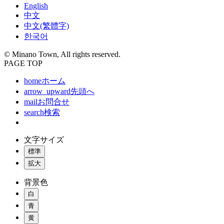
English
中文
中文(繁體字)
한국어
© Minano Town, All rights reserved.
PAGE TOP
home
ホーム
arrow_upward
先頭へ
mail
お問合せ
search
検索
文字サイズ
標準
拡大
背景色
白
青
黄