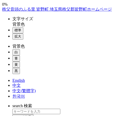
コ
0%
秩父音頭のふる里 皆野町 埼玉県秩父郡皆野町ホームページ
ン
テ
文字
サイズ
ン
背景色
ツ
標準
本
拡大
文
へ
背景色
ス
白
キ
ッ
青
プ
黄
黒
English
中文
中文(繁體字)
한국어
search
検索