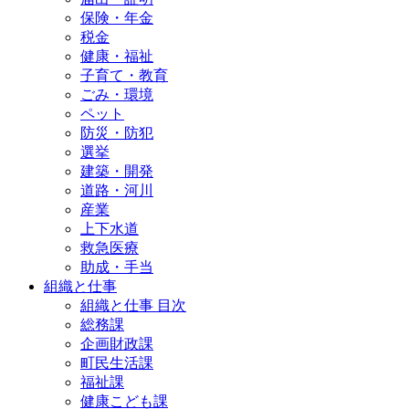
保険・年金
税金
健康・福祉
子育て・教育
ごみ・環境
ペット
防災・防犯
選挙
建築・開発
道路・河川
産業
上下水道
救急医療
助成・手当
組織と仕事
組織と仕事 目次
総務課
企画財政課
町民生活課
福祉課
健康こども課