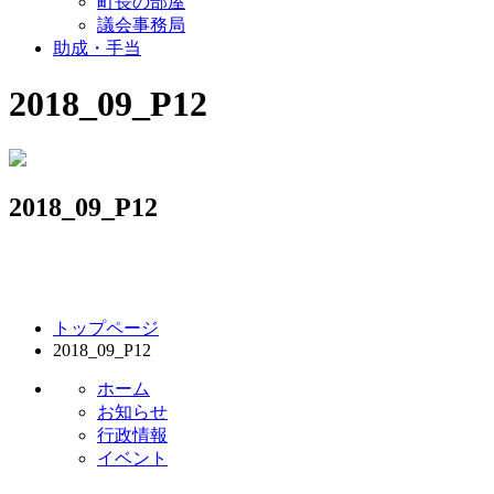
町長の部屋
議会事務局
助成・手当
2018_09_P12
2018_09_P12
コ
ペ
トップページ
ン
ー
2018_09_P12
テ
ジ
ン
の
ホーム
ツ
先
お知らせ
本
頭
行政情報
文
へ
イベント
の
戻