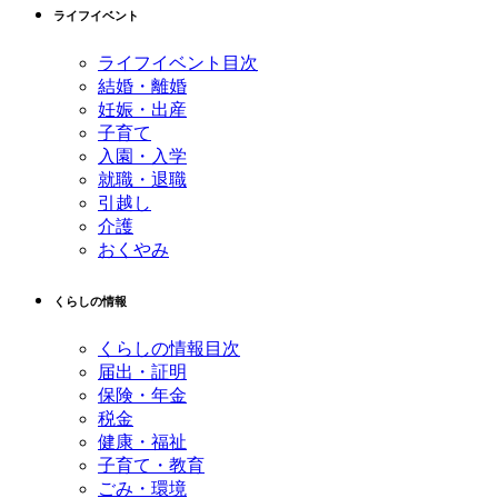
先
る
ライフイベント
頭
へ
ライフイベント目次
戻
結婚・離婚
る
妊娠・出産
子育て
入園・入学
就職・退職
引越し
介護
おくやみ
くらしの情報
くらしの情報目次
届出・証明
保険・年金
税金
健康・福祉
子育て・教育
ごみ・環境