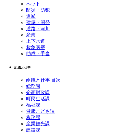
ペット
防災・防犯
選挙
建築・開発
道路・河川
産業
上下水道
救急医療
助成・手当
組織と仕事
組織と仕事 目次
総務課
企画財政課
町民生活課
福祉課
健康こども課
税務課
産業観光課
建設課