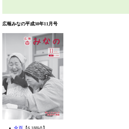
広報みなの平成30年11月号
全頁
【6,188㎅】