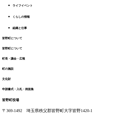
先
る
ライフイベント
頭
へ
くらしの情報
戻
る
組織と仕事
皆野町について
皆野町について
町長・議会・広報
町の施設
文化財
申請書式・入札・例規集
皆野町役場
〒369-1492
埼玉県秩父郡皆野町
大字皆野1420-1