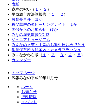
表紙
慶寿の祝い（
１
・
２
）
平成29年度決算報告（
１
・
２
）
教育長再任 ほか
秩父華厳の滝ヒーリングナイト ほか
国保からのお知らせ ほか
みなの歴史散歩NO.12
ジュニアミュージアム
みんなの文芸・１歳のお誕生日おめでとう
学童保育所入所案内・カメラフラッシュ
み～なかわら版（
１
・
２
・
３
・
４
・
５
）
カレンダー
コ
ペ
トップページ
ン
ー
広報みなの平成30年11月号
テ
ジ
ン
の
ホーム
ツ
先
お知らせ
本
頭
行政情報
文
へ
イベント
の
戻