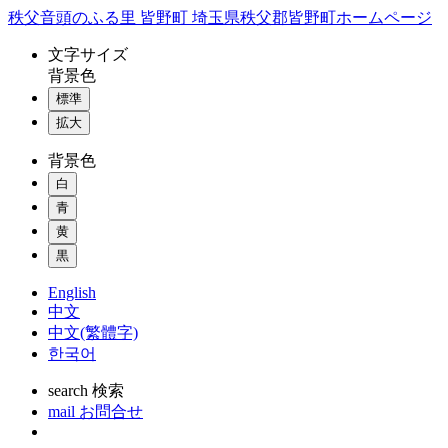
コ
秩父音頭のふる里 皆野町 埼玉県秩父郡皆野町ホームページ
ン
文字
サイズ
テ
背景色
ン
標準
ツ
本
拡大
文
背景色
へ
ス
白
キ
青
ッ
黄
プ
黒
English
中文
中文(繁體字)
한국어
search
検索
mail
お問合せ