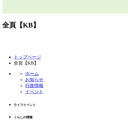
全頁【KB】
コ
ペ
トップページ
ン
ー
全頁【KB】
テ
ジ
ン
の
ホーム
ツ
先
お知らせ
本
頭
行政情報
文
へ
イベント
の
戻
先
る
ライフイベント
頭
へ
くらしの情報
戻
る