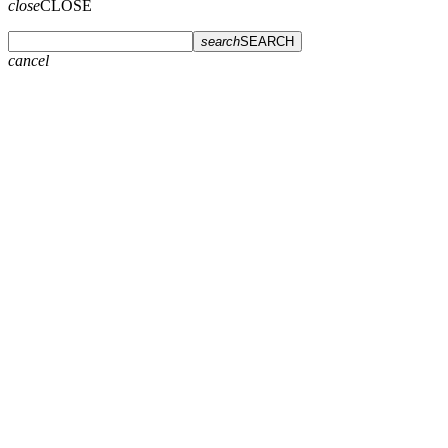
close
CLOSE
search
SEARCH
cancel