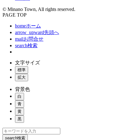
© Minano Town, All rights reserved.
PAGE TOP
home
ホーム
arrow_upward
先頭へ
mail
お問合せ
search
検索
文字サイズ
標準
拡大
背景色
白
青
黄
黒
search
検索