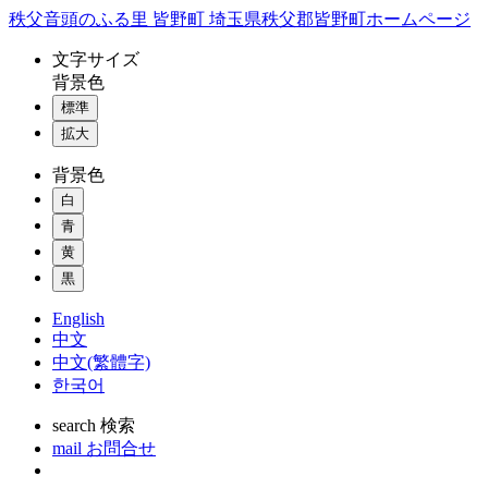
コ
秩父音頭のふる里 皆野町 埼玉県秩父郡皆野町ホームページ
ン
文字
サイズ
テ
背景色
ン
標準
ツ
本
拡大
文
背景色
へ
ス
白
キ
青
ッ
黄
プ
黒
English
中文
中文(繁體字)
한국어
search
検索
mail
お問合せ