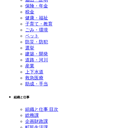
保険・年金
税金
健康・福祉
子育て・教育
ごみ・環境
ペット
防災・防犯
選挙
建築・開発
道路・河川
産業
上下水道
救急医療
助成・手当
組織と仕事
組織と仕事 目次
総務課
企画財政課
町民生活課