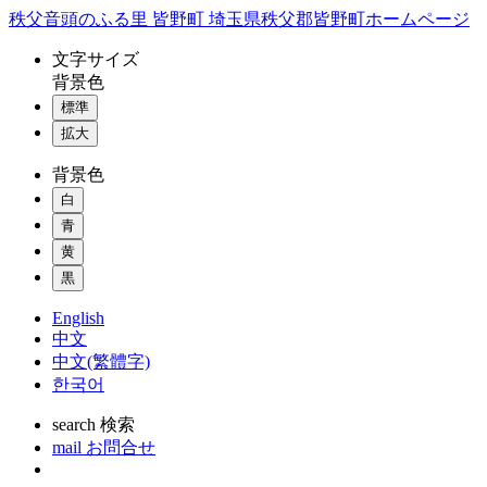
コ
秩父音頭のふる里 皆野町 埼玉県秩父郡皆野町ホームページ
ン
文字
サイズ
テ
背景色
ン
標準
ツ
本
拡大
文
背景色
へ
ス
白
キ
青
ッ
黄
プ
黒
English
中文
中文(繁體字)
한국어
search
検索
mail
お問合せ