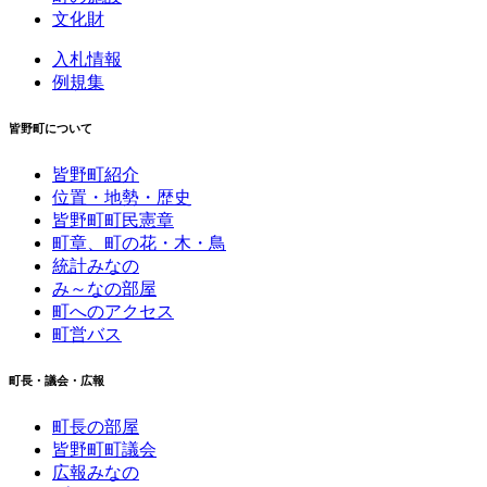
文化財
入札情報
例規集
皆野町について
皆野町紹介
位置・地勢・歴史
皆野町町民憲章
町章、町の花・木・鳥
統計みなの
み～なの部屋
町へのアクセス
町営バス
町長・議会・広報
町長の部屋
皆野町町議会
広報みなの