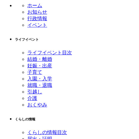
ン
の
ホーム
ツ
先
お知らせ
本
頭
行政情報
文
へ
イベント
の
戻
先
る
ライフイベント
頭
へ
ライフイベント目次
戻
結婚・離婚
る
妊娠・出産
子育て
入園・入学
就職・退職
引越し
介護
おくやみ
くらしの情報
くらしの情報目次
届出・証明