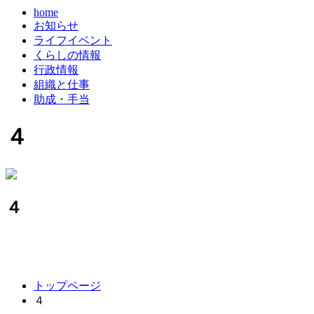
home
お知らせ
ライフイベント
くらしの情報
行政情報
組織と仕事
助成・手当
４
４
コ
ペ
トップページ
ン
ー
４
テ
ジ