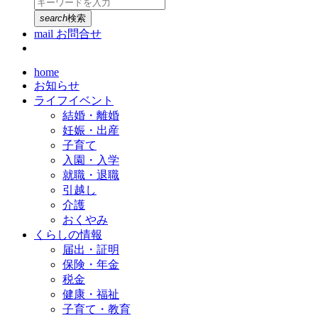
search
検索
mail
お問合せ
home
お知らせ
ライフイベント
結婚・離婚
妊娠・出産
子育て
入園・入学
就職・退職
引越し
介護
おくやみ
くらしの情報
届出・証明
保険・年金
税金
健康・福祉
子育て・教育