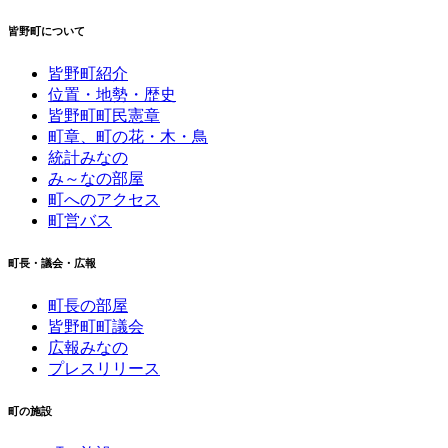
皆野町について
皆野町紹介
位置・地勢・歴史
皆野町町民憲章
町章、町の花・木・鳥
統計みなの
み～なの部屋
町へのアクセス
町営バス
町長・議会・広報
町長の部屋
皆野町町議会
広報みなの
プレスリリース
町の施設