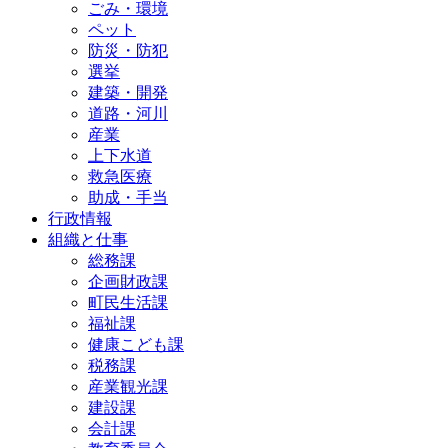
ごみ・環境
ペット
防災・防犯
選挙
建築・開発
道路・河川
産業
上下水道
救急医療
助成・手当
行政情報
組織と仕事
総務課
企画財政課
町民生活課
福祉課
健康こども課
税務課
産業観光課
建設課
会計課