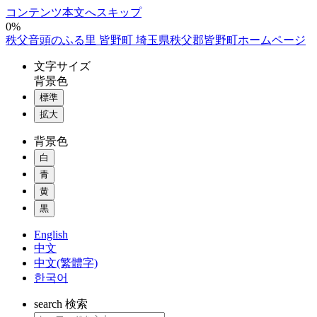
コンテンツ本文へスキップ
0%
秩父音頭のふる里 皆野町 埼玉県秩父郡皆野町ホームページ
文字
サイズ
背景色
標準
拡大
背景色
白
青
黄
黒
English
中文
中文(繁體字)
한국어
search
検索