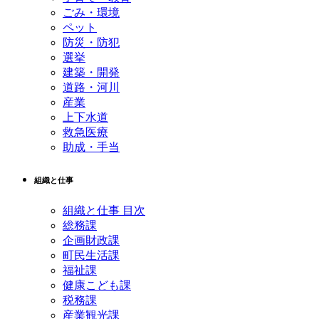
ごみ・環境
ペット
防災・防犯
選挙
建築・開発
道路・河川
産業
上下水道
救急医療
助成・手当
組織と仕事
組織と仕事 目次
総務課
企画財政課
町民生活課
福祉課
健康こども課
税務課
産業観光課