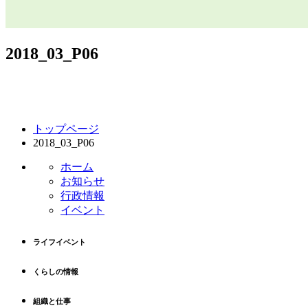
2018_03_P06
コ
ペ
トップページ
ン
ー
2018_03_P06
テ
ジ
ン
の
ホーム
ツ
先
お知らせ
本
頭
行政情報
文
へ
イベント
の
戻
先
る
ライフイベント
頭
へ
くらしの情報
戻
る
組織と仕事