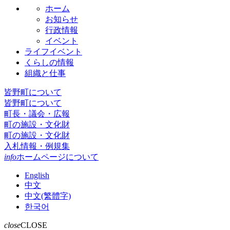
ホーム
お知らせ
行政情報
イベント
ライフイベント
くらしの情報
組織と仕事
皆野町について
皆野町について
町長・議会・広報
町の施設・文化財
町の施設・文化財
入札情報・例規集
info
ホームページについて
English
中文
中文(繁體字)
한국어
close
CLOSE