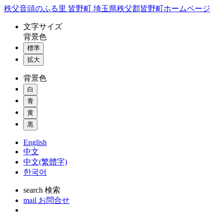
コ
秩父音頭のふる里 皆野町 埼玉県秩父郡皆野町ホームページ
ン
文字
サイズ
テ
背景色
ン
標準
ツ
本
拡大
文
背景色
へ
ス
白
キ
青
ッ
黄
プ
黒
English
中文
中文(繁體字)
한국어
search
検索
mail
お問合せ