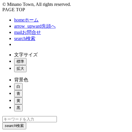
© Minano Town, All rights reserved.
PAGE TOP
home
ホーム
arrow_upward
先頭へ
mail
お問合せ
search
検索
文字サイズ
標準
拡大
背景色
白
青
黄
黒
search
検索