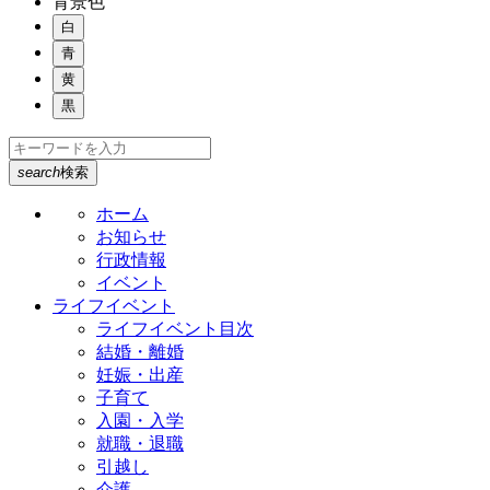
背景色
白
青
黄
黒
search
検索
ホーム
お知らせ
行政情報
イベント
ライフイベント
ライフイベント目次
結婚・離婚
妊娠・出産
子育て
入園・入学
就職・退職
引越し
介護