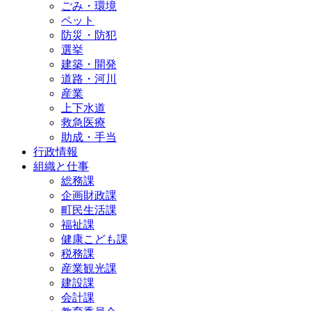
ごみ・環境
ペット
防災・防犯
選挙
建築・開発
道路・河川
産業
上下水道
救急医療
助成・手当
行政情報
組織と仕事
総務課
企画財政課
町民生活課
福祉課
健康こども課
税務課
産業観光課
建設課
会計課