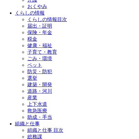
おくやみ
くらしの情報
くらしの情報目次
届出・証明
保険・年金
税金
健康・福祉
子育て・教育
ごみ・環境
ペット
防災・防犯
選挙
建築・開発
道路・河川
産業
上下水道
救急医療
助成・手当
組織と仕事
組織と仕事 目次
総務課