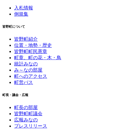
入札情報
例規集
皆野町について
皆野町紹介
位置・地勢・歴史
皆野町町民憲章
町章、町の花・木・鳥
統計みなの
み～なの部屋
町へのアクセス
町営バス
町長・議会・広報
町長の部屋
皆野町町議会
広報みなの
プレスリリース