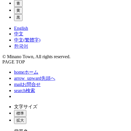
青
黄
黒
English
中文
中文(繁體字)
한국어
© Minano Town, All rights reserved.
PAGE TOP
home
ホーム
arrow_upward
先頭へ
mail
お問合せ
search
検索
文字サイズ
標準
拡大