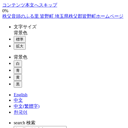
コンテンツ本文へスキップ
0%
秩父音頭のふる里 皆野町 埼玉県秩父郡皆野町ホームページ
文字
サイズ
背景色
標準
拡大
背景色
白
青
黄
黒
English
中文
中文(繁體字)
한국어
search
検索