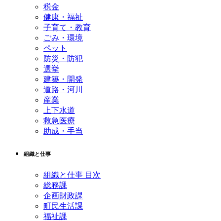
税金
健康・福祉
子育て・教育
ごみ・環境
ペット
防災・防犯
選挙
建築・開発
道路・河川
産業
上下水道
救急医療
助成・手当
組織と仕事
組織と仕事 目次
総務課
企画財政課
町民生活課
福祉課