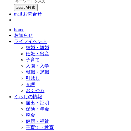
search
検索
mail
お問合せ
home
お知らせ
ライフイベント
結婚・離婚
妊娠・出産
子育て
入園・入学
就職・退職
引越し
介護
おくやみ
くらしの情報
届出・証明
保険・年金
税金
健康・福祉
子育て・教育