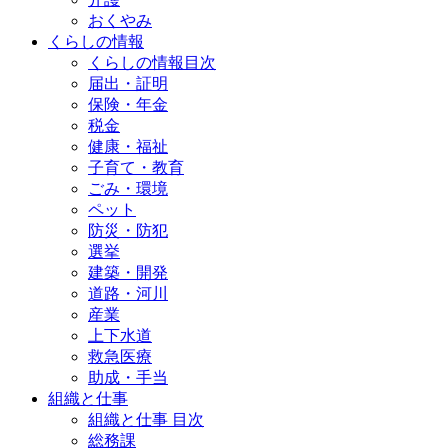
おくやみ
くらしの情報
くらしの情報目次
届出・証明
保険・年金
税金
健康・福祉
子育て・教育
ごみ・環境
ペット
防災・防犯
選挙
建築・開発
道路・河川
産業
上下水道
救急医療
助成・手当
組織と仕事
組織と仕事 目次
総務課