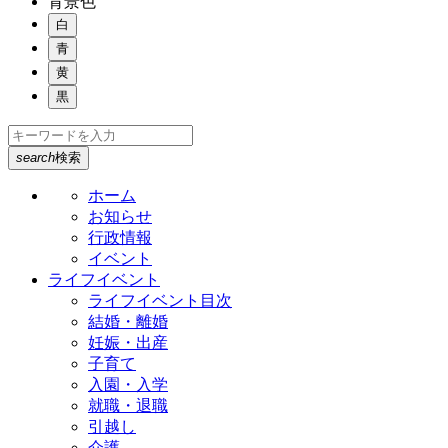
背景色
白
青
黄
黒
search
検索
ホーム
お知らせ
行政情報
イベント
ライフイベント
ライフイベント目次
結婚・離婚
妊娠・出産
子育て
入園・入学
就職・退職
引越し
介護