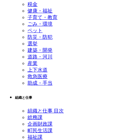
税金
健康・福祉
子育て・教育
ごみ・環境
ペット
防災・防犯
選挙
建築・開発
道路・河川
産業
上下水道
救急医療
助成・手当
組織と仕事
組織と仕事 目次
総務課
企画財政課
町民生活課
福祉課