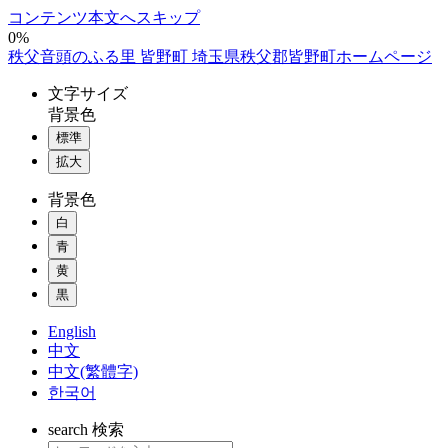
コンテンツ本文へスキップ
0%
秩父音頭のふる里 皆野町 埼玉県秩父郡皆野町ホームページ
文字
サイズ
背景色
標準
拡大
背景色
白
青
黄
黒
English
中文
中文(繁體字)
한국어
search
検索