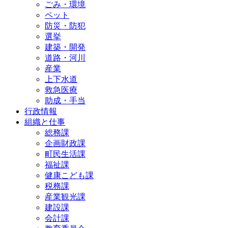
ごみ・環境
ペット
防災・防犯
選挙
建築・開発
道路・河川
産業
上下水道
救急医療
助成・手当
行政情報
組織と仕事
総務課
企画財政課
町民生活課
福祉課
健康こども課
税務課
産業観光課
建設課
会計課