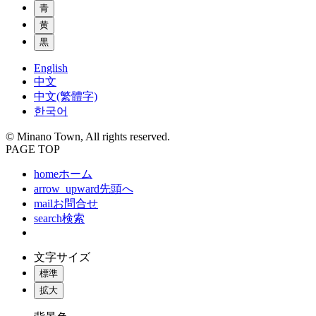
青
黄
黒
English
中文
中文(繁體字)
한국어
© Minano Town, All rights reserved.
PAGE TOP
home
ホーム
arrow_upward
先頭へ
mail
お問合せ
search
検索
文字サイズ
標準
拡大