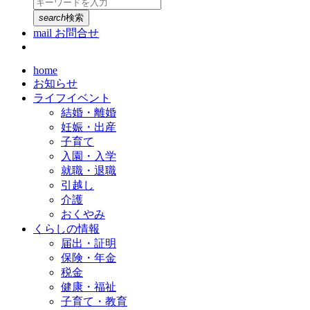
search
検索
mail
お問合せ
home
お知らせ
ライフイベント
結婚・離婚
妊娠・出産
子育て
入園・入学
就職・退職
引越し
介護
おくやみ
くらしの情報
届出・証明
保険・年金
税金
健康・福祉
子育て・教育