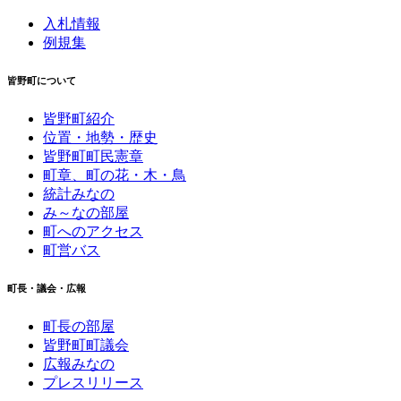
入札情報
例規集
皆野町について
皆野町紹介
位置・地勢・歴史
皆野町町民憲章
町章、町の花・木・鳥
統計みなの
み～なの部屋
町へのアクセス
町営バス
町長・議会・広報
町長の部屋
皆野町町議会
広報みなの
プレスリリース