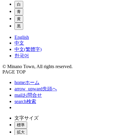
白
青
黄
黒
English
中文
中文(繁體字)
한국어
© Minano Town, All rights reserved.
PAGE TOP
home
ホーム
arrow_upward
先頭へ
mail
お問合せ
search
検索
文字サイズ
標準
拡大