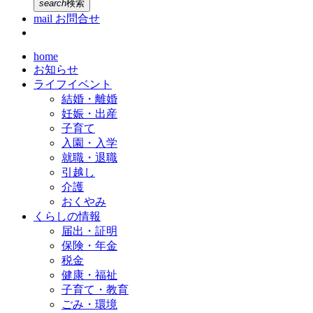
search
検索
mail
お問合せ
home
お知らせ
ライフイベント
結婚・離婚
妊娠・出産
子育て
入園・入学
就職・退職
引越し
介護
おくやみ
くらしの情報
届出・証明
保険・年金
税金
健康・福祉
子育て・教育
ごみ・環境