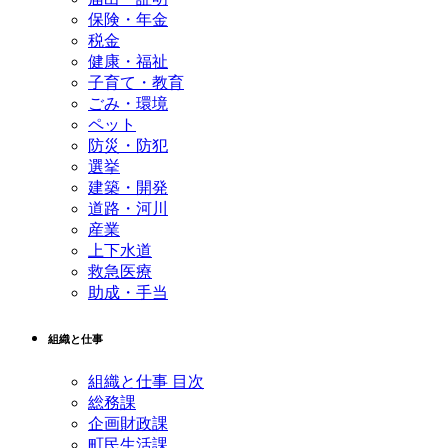
保険・年金
税金
健康・福祉
子育て・教育
ごみ・環境
ペット
防災・防犯
選挙
建築・開発
道路・河川
産業
上下水道
救急医療
助成・手当
組織と仕事
組織と仕事 目次
総務課
企画財政課
町民生活課