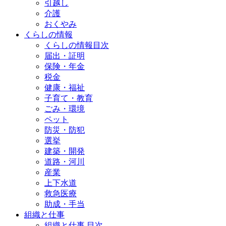
引越し
介護
おくやみ
くらしの情報
くらしの情報目次
届出・証明
保険・年金
税金
健康・福祉
子育て・教育
ごみ・環境
ペット
防災・防犯
選挙
建築・開発
道路・河川
産業
上下水道
救急医療
助成・手当
組織と仕事
組織と仕事 目次