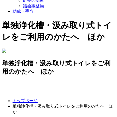
町長の部屋
議会事務局
助成・手当
単独浄化槽・汲み取り式トイ
レをご利用のかたへ ほか
単独浄化槽・汲み取り式トイレをご利
用のかたへ ほか
コ
ペ
トップページ
ン
ー
単独浄化槽・汲み取り式トイレをご利用のかたへ ほ
テ
ジ
か
ン
の