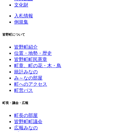
文化財
入札情報
例規集
皆野町について
皆野町紹介
位置・地勢・歴史
皆野町町民憲章
町章、町の花・木・鳥
統計みなの
み～なの部屋
町へのアクセス
町営バス
町長・議会・広報
町長の部屋
皆野町町議会
広報みなの