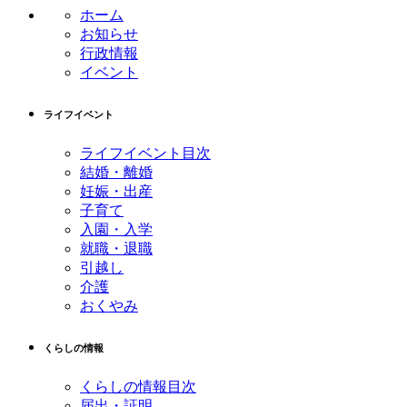
ツ
先
ホーム
本
頭
お知らせ
文
へ
行政情報
の
戻
イベント
先
る
頭
ライフイベント
へ
戻
ライフイベント目次
る
結婚・離婚
妊娠・出産
子育て
入園・入学
就職・退職
引越し
介護
おくやみ
くらしの情報
くらしの情報目次
届出・証明