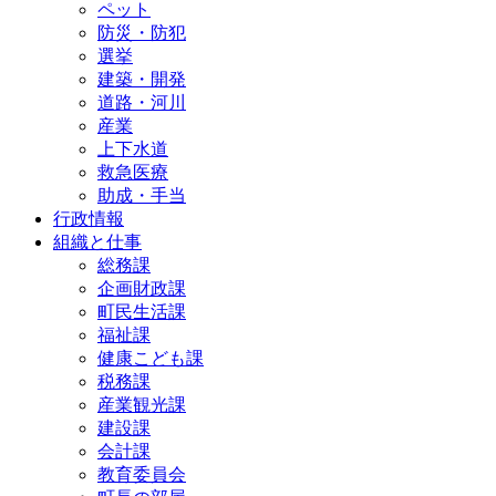
ペット
防災・防犯
選挙
建築・開発
道路・河川
産業
上下水道
救急医療
助成・手当
行政情報
組織と仕事
総務課
企画財政課
町民生活課
福祉課
健康こども課
税務課
産業観光課
建設課
会計課
教育委員会