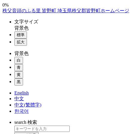
コ
0%
秩父音頭のふる里 皆野町 埼玉県秩父郡皆野町ホームページ
ン
テ
文字
サイズ
ン
背景色
ツ
標準
本
拡大
文
へ
背景色
ス
白
キ
ッ
青
プ
黄
黒
English
中文
中文(繁體字)
한국어
search
検索