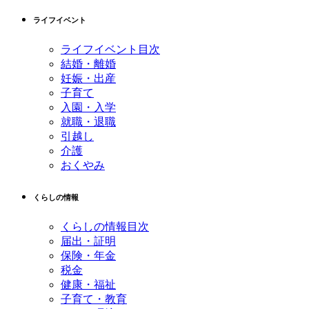
先
る
ライフイベント
頭
へ
ライフイベント目次
戻
結婚・離婚
る
妊娠・出産
子育て
入園・入学
就職・退職
引越し
介護
おくやみ
くらしの情報
くらしの情報目次
届出・証明
保険・年金
税金
健康・福祉
子育て・教育