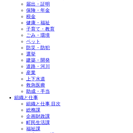
届出・証明
保険・年金
税金
健康・福祉
子育て・教育
ごみ・環境
ペット
防災・防犯
選挙
建築・開発
道路・河川
産業
上下水道
救急医療
助成・手当
組織と仕事
組織と仕事 目次
総務課
企画財政課
町民生活課
福祉課