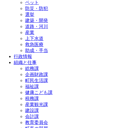
ペット
防災・防犯
選挙
建築・開発
道路・河川
産業
上下水道
救急医療
助成・手当
行政情報
組織と仕事
総務課
企画財政課
町民生活課
福祉課
健康こども課
税務課
産業観光課
建設課
会計課
教育委員会