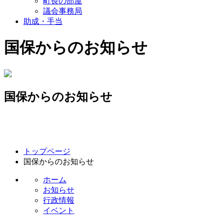
町長の部屋
議会事務局
助成・手当
国保からのお知らせ
国保からのお知らせ
コ
ペ
トップページ
ン
ー
国保からのお知らせ
テ
ジ
ン
の
ホーム
ツ
先
お知らせ
本
頭
行政情報
文
へ
イベント
の
戻