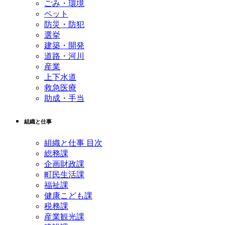
ごみ・環境
ペット
防災・防犯
選挙
建築・開発
道路・河川
産業
上下水道
救急医療
助成・手当
組織と仕事
組織と仕事 目次
総務課
企画財政課
町民生活課
福祉課
健康こども課
税務課
産業観光課