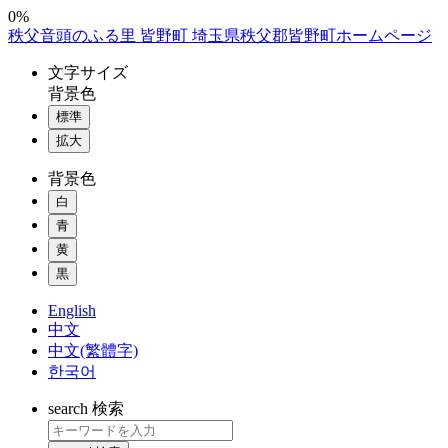
コ
0%
秩父音頭のふる里 皆野町 埼玉県秩父郡皆野町ホームページ
ン
テ
文字
サイズ
ン
背景色
ツ
標準
本
拡大
文
へ
背景色
ス
白
キ
ッ
青
プ
黄
黒
English
中文
中文(繁體字)
한국어
search
検索