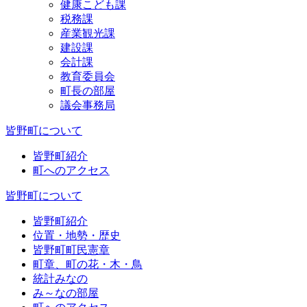
健康こども課
税務課
産業観光課
建設課
会計課
教育委員会
町長の部屋
議会事務局
皆野町について
皆野町紹介
町へのアクセス
皆野町について
皆野町紹介
位置・地勢・歴史
皆野町町民憲章
町章、町の花・木・鳥
統計みなの
み～なの部屋