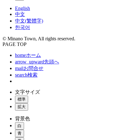
English
中文
中文(繁體字)
한국어
© Minano Town, All rights reserved.
PAGE TOP
home
ホーム
arrow_upward
先頭へ
mail
お問合せ
search
検索
文字サイズ
標準
拡大
背景色
白
青