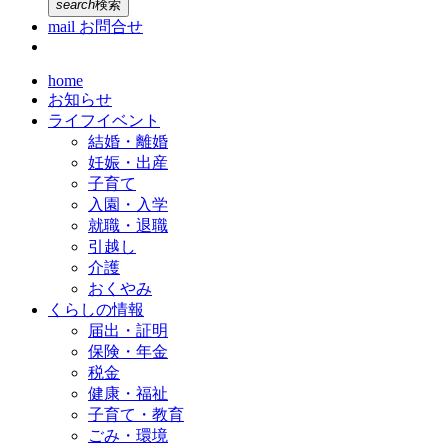
search
検索
mail
お問合せ
home
お知らせ
ライフイベント
結婚・離婚
妊娠・出産
子育て
入園・入学
就職・退職
引越し
介護
おくやみ
くらしの情報
届出・証明
保険・年金
税金
健康・福祉
子育て・教育
ごみ・環境