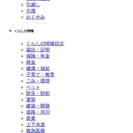
引越し
介護
おくやみ
くらしの情報
くらしの情報目次
届出・証明
保険・年金
税金
健康・福祉
子育て・教育
ごみ・環境
ペット
防災・防犯
選挙
建築・開発
道路・河川
産業
上下水道
救急医療