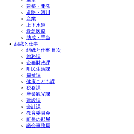
建築・開発
道路・河川
産業
上下水道
救急医療
助成・手当
組織と仕事
組織と仕事 目次
総務課
企画財政課
町民生活課
福祉課
健康こども課
税務課
産業観光課
建設課
会計課
教育委員会
町長の部屋
議会事務局