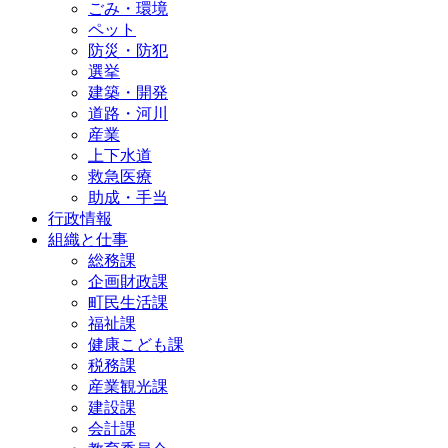
ごみ・環境
ペット
防災・防犯
選挙
建築・開発
道路・河川
産業
上下水道
救急医療
助成・手当
行政情報
組織と仕事
総務課
企画財政課
町民生活課
福祉課
健康こども課
税務課
産業観光課
建設課
会計課