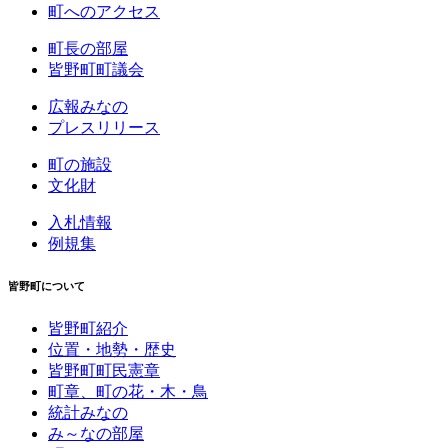
町へのアクセス
町長の部屋
皆野町町議会
広報みなの
プレスリリース
町の施設
文化財
入札情報
例規集
皆野町について
皆野町紹介
位置・地勢・歴史
皆野町町民憲章
町章、町の花・木・鳥
統計みなの
み～なの部屋