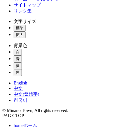
サイトマップ
リンク集
文字サイズ
標準
拡大
背景色
白
青
黄
黒
English
中文
中文(繁體字)
한국어
© Minano Town, All rights reserved.
PAGE TOP
home
ホーム