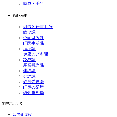
助成・手当
組織と仕事
組織と仕事 目次
総務課
企画財政課
町民生活課
福祉課
健康こども課
税務課
産業観光課
建設課
会計課
教育委員会
町長の部屋
議会事務局
皆野町について
皆野町紹介