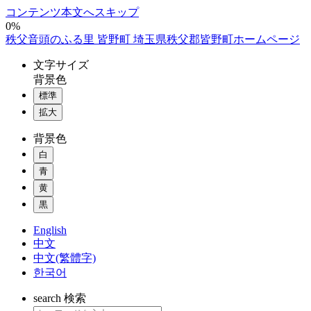
コンテンツ本文へスキップ
0%
秩父音頭のふる里 皆野町 埼玉県秩父郡皆野町ホームページ
文字
サイズ
背景色
標準
拡大
背景色
白
青
黄
黒
English
中文
中文(繁體字)
한국어
search
検索