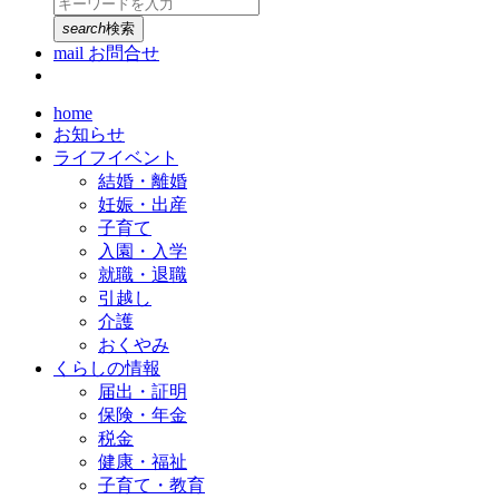
search
検索
mail
お問合せ
home
お知らせ
ライフイベント
結婚・離婚
妊娠・出産
子育て
入園・入学
就職・退職
引越し
介護
おくやみ
くらしの情報
届出・証明
保険・年金
税金
健康・福祉
子育て・教育