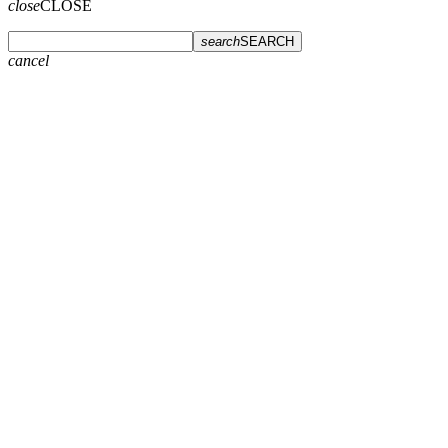
close
CLOSE
search
SEARCH
cancel