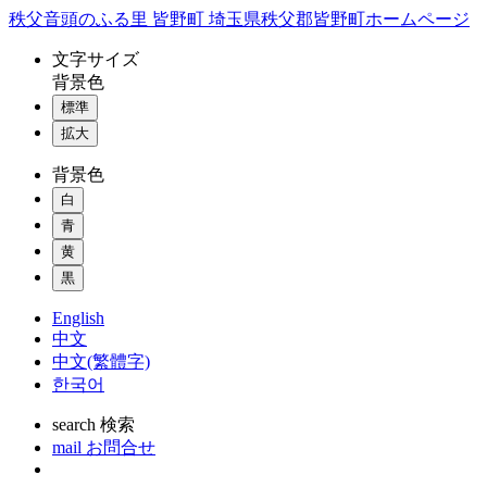
コ
秩父音頭のふる里 皆野町 埼玉県秩父郡皆野町ホームページ
ン
文字
サイズ
テ
背景色
ン
標準
ツ
本
拡大
文
背景色
へ
ス
白
キ
青
ッ
黄
プ
黒
English
中文
中文(繁體字)
한국어
search
検索
mail
お問合せ