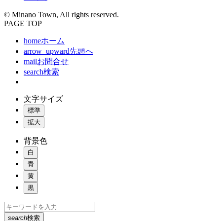
© Minano Town, All rights reserved.
PAGE TOP
home
ホーム
arrow_upward
先頭へ
mail
お問合せ
search
検索
文字サイズ
標準
拡大
背景色
白
青
黄
黒
search
検索