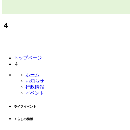
４
コ
ペ
トップページ
ン
ー
４
テ
ジ
ン
の
ホーム
ツ
先
お知らせ
本
頭
行政情報
文
へ
イベント
の
戻
先
る
ライフイベント
頭
へ
くらしの情報
戻
る