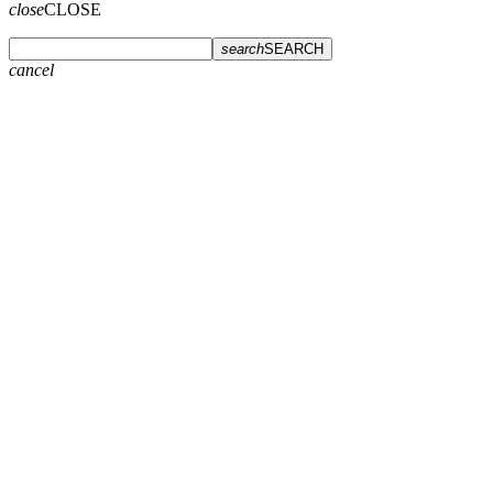
close
CLOSE
search
SEARCH
cancel