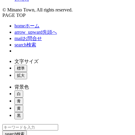
© Minano Town, All rights reserved.
PAGE TOP
home
ホーム
arrow_upward
先頭へ
mail
お問合せ
search
検索
文字サイズ
標準
拡大
背景色
白
青
黄
黒
search
検索