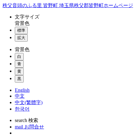
コ
秩父音頭のふる里 皆野町 埼玉県秩父郡皆野町ホームページ
ン
文字
サイズ
テ
背景色
ン
標準
ツ
本
拡大
文
背景色
へ
ス
白
キ
青
ッ
黄
プ
黒
English
中文
中文(繁體字)
한국어
search
検索
mail
お問合せ