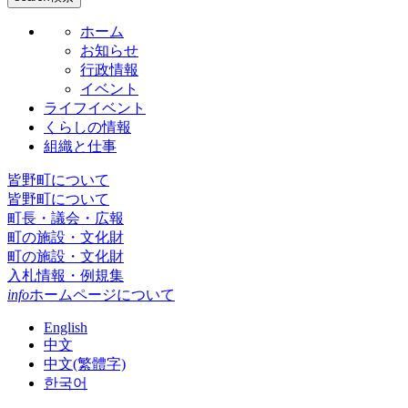
ホーム
お知らせ
行政情報
イベント
ライフイベント
くらしの情報
組織と仕事
皆野町について
皆野町について
町長・議会・広報
町の施設・文化財
町の施設・文化財
入札情報・例規集
info
ホームページについて
English
中文
中文(繁體字)
한국어