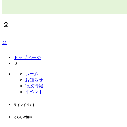
２
２
コ
ペ
トップページ
ン
ー
２
テ
ジ
ン
の
ホーム
ツ
先
お知らせ
本
頭
行政情報
文
へ
イベント
の
戻
先
る
ライフイベント
頭
へ
くらしの情報
戻
る