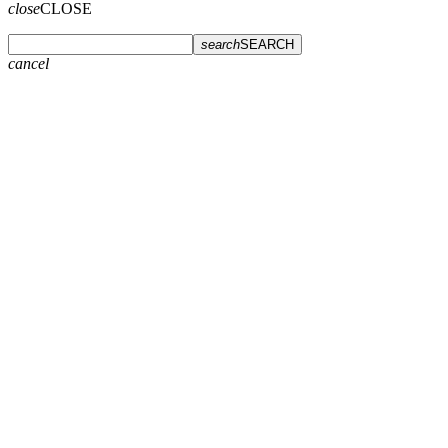
close
CLOSE
search
SEARCH
cancel