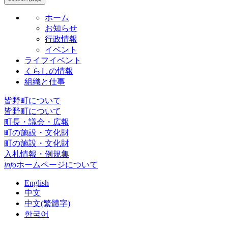
ホーム
お知らせ
行政情報
イベント
ライフイベント
くらしの情報
組織と仕事
皆野町について
皆野町について
町長・議会・広報
町の施設・文化財
町の施設・文化財
入札情報・例規集
info
ホームページについて
English
中文
中文(繁體字)
한국어