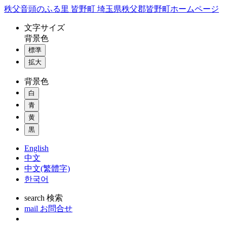
コ
秩父音頭のふる里 皆野町 埼玉県秩父郡皆野町ホームページ
ン
文字
サイズ
テ
背景色
ン
標準
ツ
本
拡大
文
背景色
へ
ス
白
キ
青
ッ
黄
プ
黒
English
中文
中文(繁體字)
한국어
search
検索
mail
お問合せ