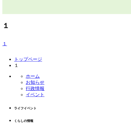
１
１
コ
ペ
トップページ
ン
ー
１
テ
ジ
ン
の
ホーム
ツ
先
お知らせ
本
頭
行政情報
文
へ
イベント
の
戻
先
る
ライフイベント
頭
へ
くらしの情報
戻
る