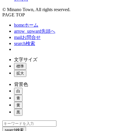
© Minano Town, All rights reserved.
PAGE TOP
home
ホーム
arrow_upward
先頭へ
mail
お問合せ
search
検索
文字サイズ
標準
拡大
背景色
白
青
黄
黒
search
検索