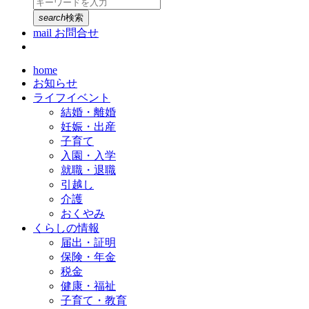
search
検索
mail
お問合せ
home
お知らせ
ライフイベント
結婚・離婚
妊娠・出産
子育て
入園・入学
就職・退職
引越し
介護
おくやみ
くらしの情報
届出・証明
保険・年金
税金
健康・福祉
子育て・教育