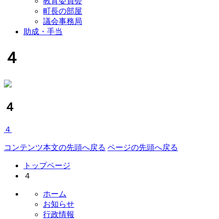
教育委員会
町長の部屋
議会事務局
助成・手当
４
４
４
コンテンツ本文の先頭へ戻る
ページの先頭へ戻る
トップページ
４
ホーム
お知らせ
行政情報