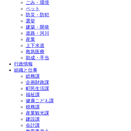
ごみ・環境
ペット
防災・防犯
選挙
建築・開発
道路・河川
産業
上下水道
救急医療
助成・手当
行政情報
組織と仕事
総務課
企画財政課
町民生活課
福祉課
健康こども課
税務課
産業観光課
建設課
会計課