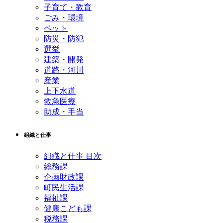
子育て・教育
ごみ・環境
ペット
防災・防犯
選挙
建築・開発
道路・河川
産業
上下水道
救急医療
助成・手当
組織と仕事
組織と仕事 目次
総務課
企画財政課
町民生活課
福祉課
健康こども課
税務課