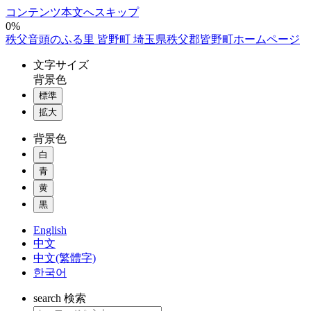
コンテンツ本文へスキップ
0%
秩父音頭のふる里 皆野町 埼玉県秩父郡皆野町ホームページ
文字
サイズ
背景色
標準
拡大
背景色
白
青
黄
黒
English
中文
中文(繁體字)
한국어
search
検索