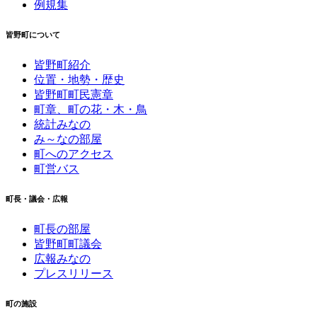
例規集
皆野町について
皆野町紹介
位置・地勢・歴史
皆野町町民憲章
町章、町の花・木・鳥
統計みなの
み～なの部屋
町へのアクセス
町営バス
町長・議会・広報
町長の部屋
皆野町町議会
広報みなの
プレスリリース
町の施設