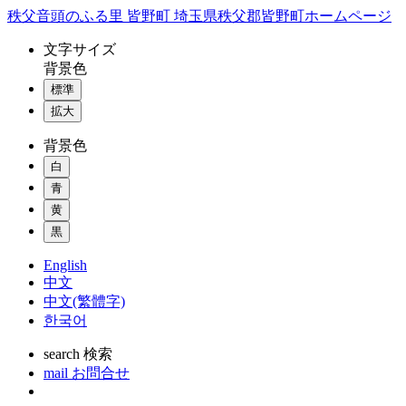
コ
秩父音頭のふる里 皆野町 埼玉県秩父郡皆野町ホームページ
ン
文字
サイズ
テ
背景色
ン
標準
ツ
本
拡大
文
背景色
へ
ス
白
キ
青
ッ
黄
プ
黒
English
中文
中文(繁體字)
한국어
search
検索
mail
お問合せ