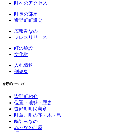
町へのアクセス
町長の部屋
皆野町町議会
広報みなの
プレスリリース
町の施設
文化財
入札情報
例規集
皆野町について
皆野町紹介
位置・地勢・歴史
皆野町町民憲章
町章、町の花・木・鳥
統計みなの
み～なの部屋