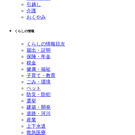
引越し
介護
おくやみ
くらしの情報
くらしの情報目次
届出・証明
保険・年金
税金
健康・福祉
子育て・教育
ごみ・環境
ペット
防災・防犯
選挙
建築・開発
道路・河川
産業
上下水道
救急医療