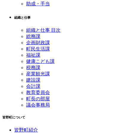
助成・手当
組織と仕事
組織と仕事 目次
総務課
企画財政課
町民生活課
福祉課
健康こども課
税務課
産業観光課
建設課
会計課
教育委員会
町長の部屋
議会事務局
皆野町について
皆野町紹介