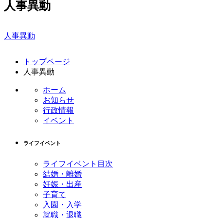
人事異動
人事異動
コ
ペ
トップページ
ン
ー
人事異動
テ
ジ
ン
の
ホーム
ツ
先
お知らせ
本
頭
行政情報
文
へ
イベント
の
戻
先
る
ライフイベント
頭
へ
ライフイベント目次
戻
結婚・離婚
る
妊娠・出産
子育て
入園・入学
就職・退職