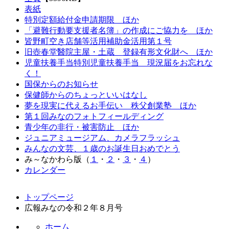
表紙
特別定額給付金申請期限 ほか
「避難行動要支援者名簿」の作成にご協力を ほか
皆野町空き店舗等活用補助金活用第１号
旧壺春堂醫院主屋・土蔵 登録有形文化財へ ほか
児童扶養手当特別児童扶養手当 現況届をお忘れな
く！
国保からのお知らせ
保健師からのちょっといいはなし
夢を現実に代えるお手伝い 秩父創業塾 ほか
第１回みなのフォトフィールディング
青少年の非行・被害防止 ほか
ジュニアミュージアム、カメラフラッシュ
みんなの文芸、１歳のお誕生日おめでとう
み～なかわら版（
１
・
２
・
３
・
４
）
カレンダー
コ
ペ
トップページ
ン
ー
広報みなの令和２年８月号
テ
ジ
ン
の
ホーム