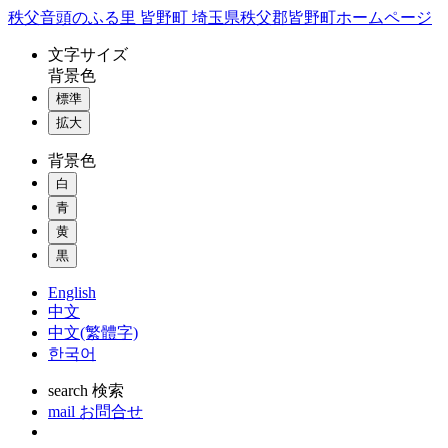
コ
秩父音頭のふる里 皆野町 埼玉県秩父郡皆野町ホームページ
ン
文字
サイズ
テ
背景色
ン
標準
ツ
本
拡大
文
背景色
へ
ス
白
キ
青
ッ
黄
プ
黒
English
中文
中文(繁體字)
한국어
search
検索
mail
お問合せ