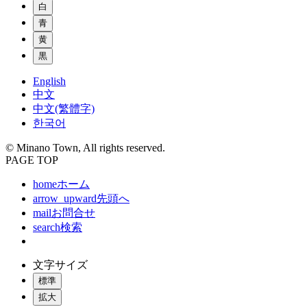
白
青
黄
黒
English
中文
中文(繁體字)
한국어
© Minano Town, All rights reserved.
PAGE TOP
home
ホーム
arrow_upward
先頭へ
mail
お問合せ
search
検索
文字サイズ
標準
拡大