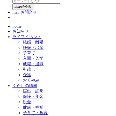
search
検索
mail
お問合せ
home
お知らせ
ライフイベント
結婚・離婚
妊娠・出産
子育て
入園・入学
就職・退職
引越し
介護
おくやみ
くらしの情報
届出・証明
保険・年金
税金
健康・福祉
子育て・教育