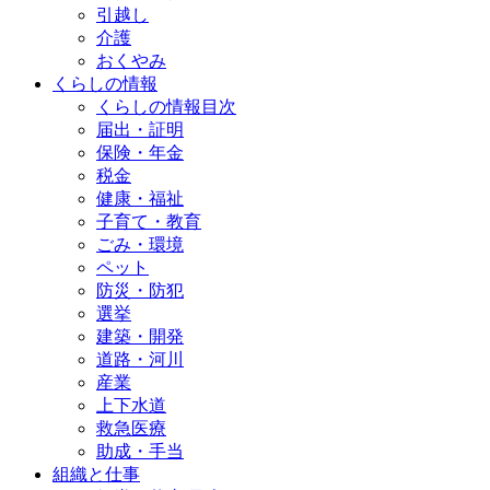
引越し
介護
おくやみ
くらしの情報
くらしの情報目次
届出・証明
保険・年金
税金
健康・福祉
子育て・教育
ごみ・環境
ペット
防災・防犯
選挙
建築・開発
道路・河川
産業
上下水道
救急医療
助成・手当
組織と仕事