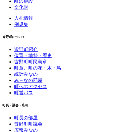
町の施設
文化財
入札情報
例規集
皆野町について
皆野町紹介
位置・地勢・歴史
皆野町町民憲章
町章、町の花・木・鳥
統計みなの
み～なの部屋
町へのアクセス
町営バス
町長・議会・広報
町長の部屋
皆野町町議会
広報みなの