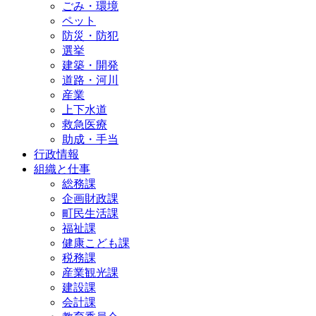
ごみ・環境
ペット
防災・防犯
選挙
建築・開発
道路・河川
産業
上下水道
救急医療
助成・手当
行政情報
組織と仕事
総務課
企画財政課
町民生活課
福祉課
健康こども課
税務課
産業観光課
建設課
会計課