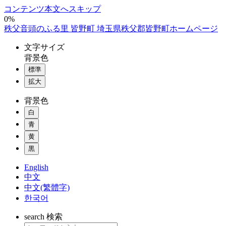
コンテンツ本文へスキップ
0%
秩父音頭のふる里 皆野町 埼玉県秩父郡皆野町ホームページ
文字
サイズ
背景色
標準
拡大
背景色
白
青
黄
黒
English
中文
中文(繁體字)
한국어
search
検索