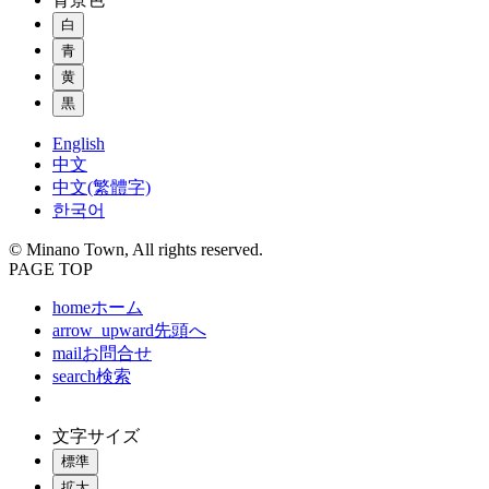
白
青
黄
黒
English
中文
中文(繁體字)
한국어
© Minano Town, All rights reserved.
PAGE TOP
home
ホーム
arrow_upward
先頭へ
mail
お問合せ
search
検索
文字サイズ
標準
拡大