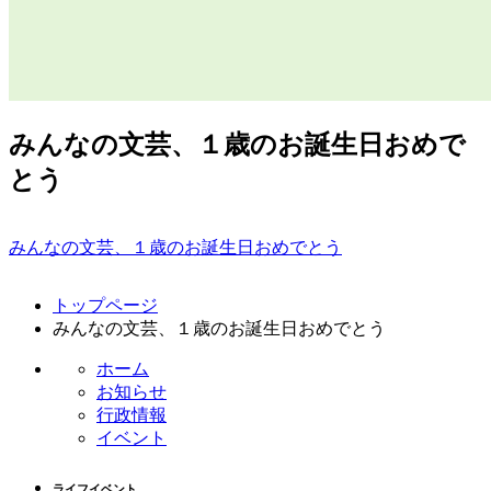
みんなの文芸、１歳のお誕生日おめで
とう
みんなの文芸、１歳のお誕生日おめでとう
コ
ペ
トップページ
ン
ー
みんなの文芸、１歳のお誕生日おめでとう
テ
ジ
ン
の
ホーム
ツ
先
お知らせ
本
頭
行政情報
文
へ
イベント
の
戻
先
る
ライフイベント