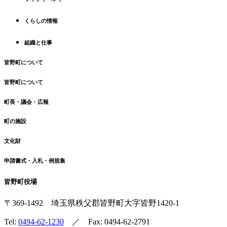
頭
へ
くらしの情報
戻
る
組織と仕事
皆野町について
皆野町について
町長・議会・広報
町の施設
文化財
申請書式・入札・例規集
皆野町役場
〒369-1492
埼玉県秩父郡皆野町
大字皆野1420-1
Tel:
0494-62-1230
／ Fax: 0494-62-2791