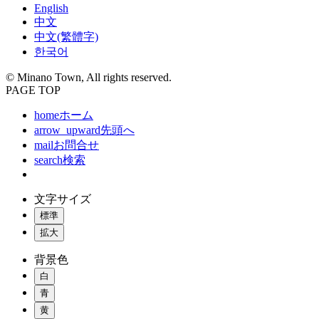
English
中文
中文(繁體字)
한국어
© Minano Town, All rights reserved.
PAGE TOP
home
ホーム
arrow_upward
先頭へ
mail
お問合せ
search
検索
文字サイズ
標準
拡大
背景色
白
青
黄