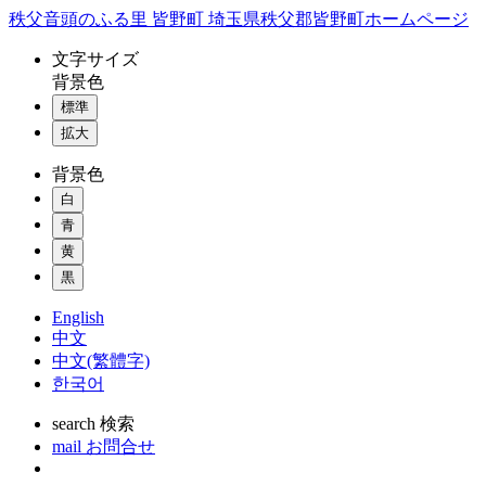
コ
秩父音頭のふる里 皆野町 埼玉県秩父郡皆野町ホームページ
ン
文字
サイズ
テ
背景色
ン
標準
ツ
本
拡大
文
背景色
へ
ス
白
キ
青
ッ
黄
プ
黒
English
中文
中文(繁體字)
한국어
search
検索
mail
お問合せ