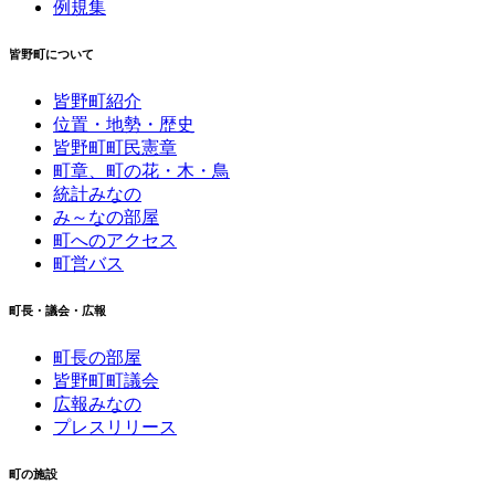
例規集
皆野町について
皆野町紹介
位置・地勢・歴史
皆野町町民憲章
町章、町の花・木・鳥
統計みなの
み～なの部屋
町へのアクセス
町営バス
町長・議会・広報
町長の部屋
皆野町町議会
広報みなの
プレスリリース
町の施設