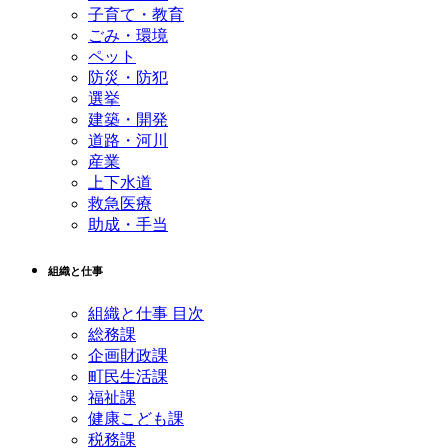
子育て・教育
ごみ・環境
ペット
防災・防犯
選挙
建築・開発
道路・河川
産業
上下水道
救急医療
助成・手当
組織と仕事
組織と仕事 目次
総務課
企画財政課
町民生活課
福祉課
健康こども課
税務課