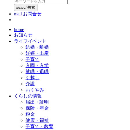
search
検索
mail
お問合せ
home
お知らせ
ライフイベント
結婚・離婚
妊娠・出産
子育て
入園・入学
就職・退職
引越し
介護
おくやみ
くらしの情報
届出・証明
保険・年金
税金
健康・福祉
子育て・教育