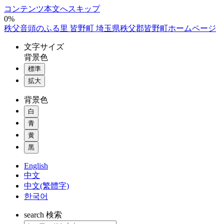
コンテンツ本文へスキップ
0%
秩父音頭のふる里 皆野町 埼玉県秩父郡皆野町ホームページ
文字
サイズ
背景色
標準
拡大
背景色
白
青
黄
黒
English
中文
中文(繁體字)
한국어
search
検索