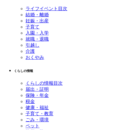
へ
ライフイベント目次
戻
結婚・離婚
る
妊娠・出産
子育て
入園・入学
就職・退職
引越し
介護
おくやみ
くらしの情報
くらしの情報目次
届出・証明
保険・年金
税金
健康・福祉
子育て・教育
ごみ・環境
ペット