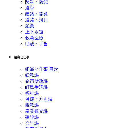
防災・防犯
選挙
建築・開発
道路・河川
産業
上下水道
救急医療
助成・手当
組織と仕事
組織と仕事 目次
総務課
企画財政課
町民生活課
福祉課
健康こども課
税務課
産業観光課
建設課
会計課