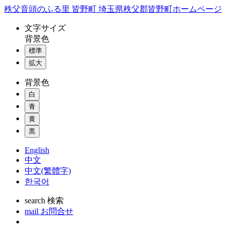
コ
秩父音頭のふる里 皆野町 埼玉県秩父郡皆野町ホームページ
ン
文字
サイズ
テ
背景色
ン
標準
ツ
本
拡大
文
背景色
へ
ス
白
キ
青
ッ
黄
プ
黒
English
中文
中文(繁體字)
한국어
search
検索
mail
お問合せ