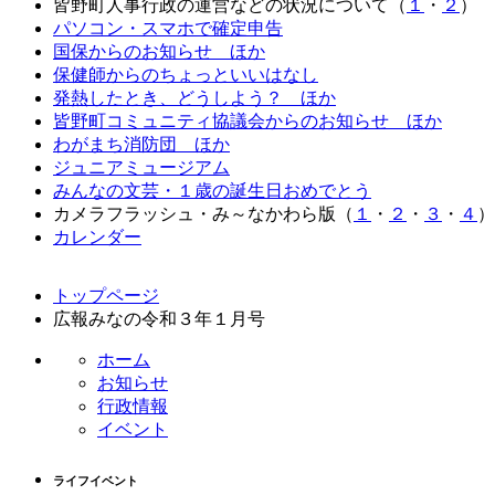
皆野町人事行政の運営などの状況について（
１
・
２
）
パソコン・スマホで確定申告
国保からのお知らせ ほか
保健師からのちょっといいはなし
発熱したとき、どうしよう？ ほか
皆野町コミュニティ協議会からのお知らせ ほか
わがまち消防団 ほか
ジュニアミュージアム
みんなの文芸・１歳の誕生日おめでとう
カメラフラッシュ・み～なかわら版（
１
・
２
・
３
・
４
）
カレンダー
コ
ペ
トップページ
ン
ー
広報みなの令和３年１月号
テ
ジ
ン
の
ホーム
ツ
先
お知らせ
本
頭
行政情報
文
へ
イベント
の
戻
先
る
ライフイベント
頭