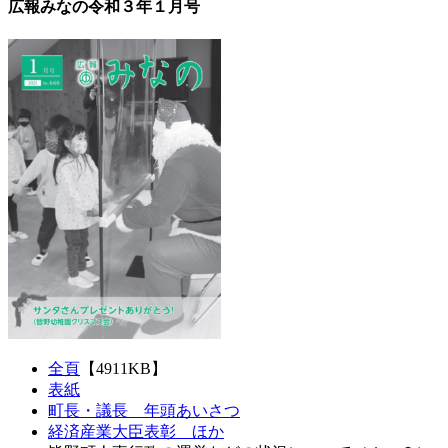
広報みなの令和３年１月号
全頁
【4911KB】
表紙
町長・議長 年頭あいさつ
経済産業大臣表彰 ほか