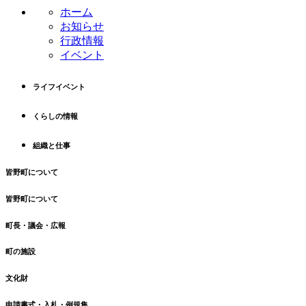
ン
の
ホーム
ツ
先
お知らせ
本
頭
行政情報
文
へ
イベント
の
戻
先
る
ライフイベント
頭
へ
くらしの情報
戻
る
組織と仕事
皆野町について
皆野町について
町長・議会・広報
町の施設
文化財
申請書式・入札・例規集