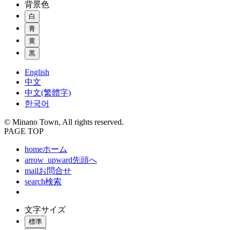
背景色
白
青
黄
黒
English
中文
中文(繁體字)
한국어
© Minano Town, All rights reserved.
PAGE TOP
home
ホーム
arrow_upward
先頭へ
mail
お問合せ
search
検索
文字サイズ
標準