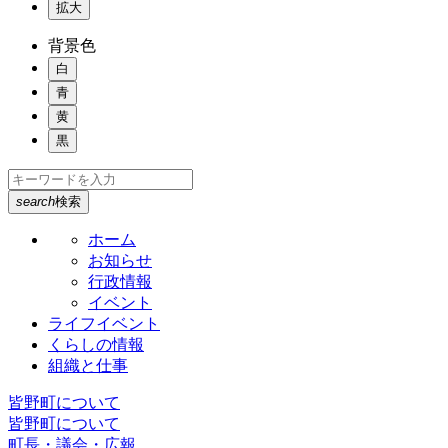
拡大
背景色
白
青
黄
黒
search
検索
ホーム
お知らせ
行政情報
イベント
ライフイベント
くらしの情報
組織と仕事
皆野町について
皆野町について
町長・議会・広報