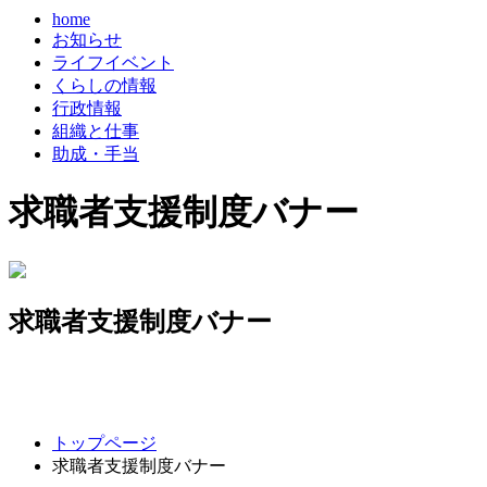
home
お知らせ
ライフイベント
くらしの情報
行政情報
組織と仕事
助成・手当
求職者支援制度バナー
求職者支援制度バナー
コ
ペ
トップページ
ン
ー
求職者支援制度バナー
テ
ジ