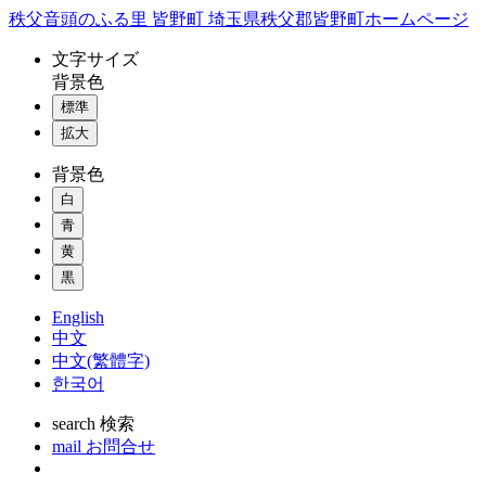
コ
秩父音頭のふる里 皆野町 埼玉県秩父郡皆野町ホームページ
ン
文字
サイズ
テ
背景色
ン
標準
ツ
本
拡大
文
背景色
へ
ス
白
キ
青
ッ
黄
プ
黒
English
中文
中文(繁體字)
한국어
search
検索
mail
お問合せ