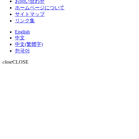
お問い合わせ
ホームページについて
サイトマップ
リンク集
English
中文
中文(繁體字)
한국어
close
CLOSE