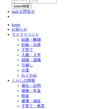
search
検索
mail
お問合せ
home
お知らせ
ライフイベント
結婚・離婚
妊娠・出産
子育て
入園・入学
就職・退職
引越し
介護
おくやみ
くらしの情報
届出・証明
保険・年金
税金
健康・福祉
子育て・教育