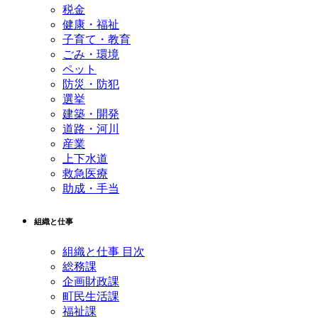
税金
健康・福祉
子育て・教育
ごみ・環境
ペット
防災・防犯
選挙
建築・開発
道路・河川
産業
上下水道
救急医療
助成・手当
組織と仕事
組織と仕事 目次
総務課
企画財政課
町民生活課
福祉課