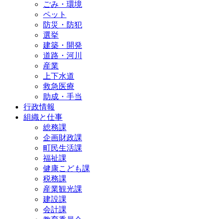
ごみ・環境
ペット
防災・防犯
選挙
建築・開発
道路・河川
産業
上下水道
救急医療
助成・手当
行政情報
組織と仕事
総務課
企画財政課
町民生活課
福祉課
健康こども課
税務課
産業観光課
建設課
会計課