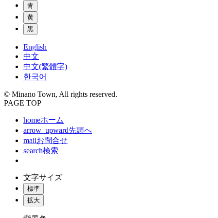
青
黄
黒
English
中文
中文(繁體字)
한국어
© Minano Town, All rights reserved.
PAGE TOP
home
ホーム
arrow_upward
先頭へ
mail
お問合せ
search
検索
文字サイズ
標準
拡大