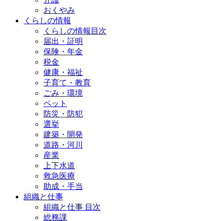
おくやみ
くらしの情報
くらしの情報目次
届出・証明
保険・年金
税金
健康・福祉
子育て・教育
ごみ・環境
ペット
防災・防犯
選挙
建築・開発
道路・河川
産業
上下水道
救急医療
助成・手当
組織と仕事
組織と仕事 目次
総務課