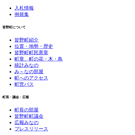
入札情報
例規集
皆野町について
皆野町紹介
位置・地勢・歴史
皆野町町民憲章
町章、町の花・木・鳥
統計みなの
み～なの部屋
町へのアクセス
町営バス
町長・議会・広報
町長の部屋
皆野町町議会
広報みなの
プレスリリース