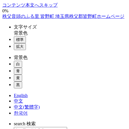
コンテンツ本文へスキップ
0%
秩父音頭のふる里 皆野町 埼玉県秩父郡皆野町ホームページ
文字
サイズ
背景色
標準
拡大
背景色
白
青
黄
黒
English
中文
中文(繁體字)
한국어
search
検索