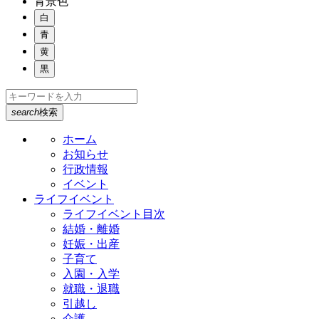
背景色
白
青
黄
黒
search
検索
ホーム
お知らせ
行政情報
イベント
ライフイベント
ライフイベント目次
結婚・離婚
妊娠・出産
子育て
入園・入学
就職・退職
引越し
介護