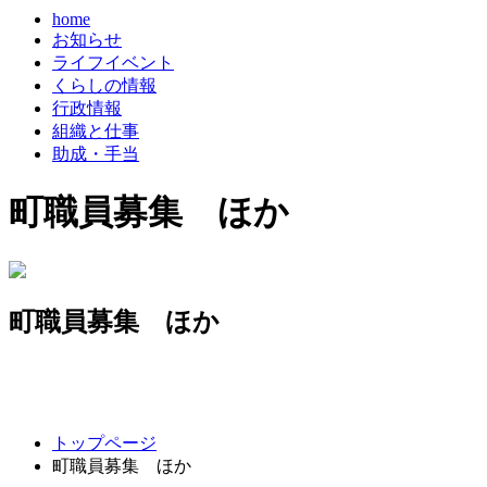
home
お知らせ
ライフイベント
くらしの情報
行政情報
組織と仕事
助成・手当
町職員募集 ほか
町職員募集 ほか
コ
ペ
トップページ
ン
ー
町職員募集 ほか
テ
ジ