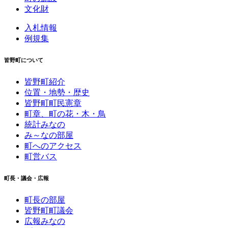
文化財
入札情報
例規集
皆野町について
皆野町紹介
位置・地勢・歴史
皆野町町民憲章
町章、町の花・木・鳥
統計みなの
み～なの部屋
町へのアクセス
町営バス
町長・議会・広報
町長の部屋
皆野町町議会
広報みなの