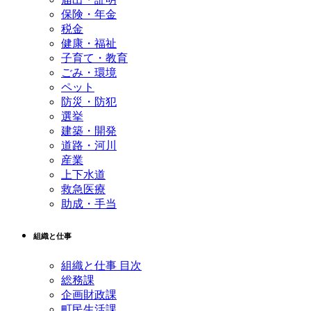
保険・年金
税金
健康・福祉
子育て・教育
ごみ・環境
ペット
防災・防犯
選挙
建築・開発
道路・河川
産業
上下水道
救急医療
助成・手当
組織と仕事
組織と仕事 目次
総務課
企画財政課
町民生活課