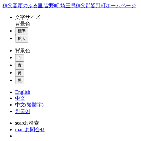
コ
秩父音頭のふる里 皆野町 埼玉県秩父郡皆野町ホームページ
ン
文字
サイズ
テ
背景色
ン
標準
ツ
本
拡大
文
背景色
へ
ス
白
キ
青
ッ
黄
プ
黒
English
中文
中文(繁體字)
한국어
search
検索
mail
お問合せ