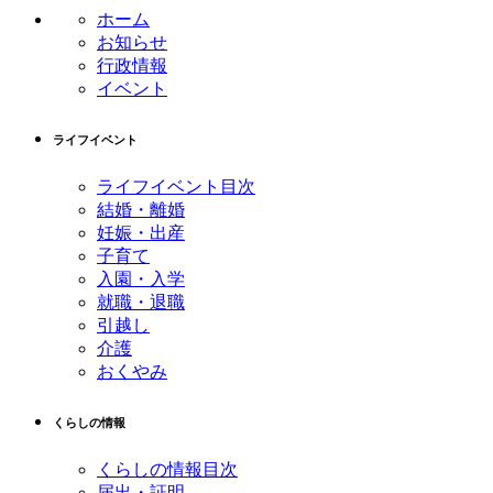
ン
の
ホーム
ツ
先
お知らせ
本
頭
行政情報
文
へ
イベント
の
戻
先
る
ライフイベント
頭
へ
ライフイベント目次
戻
結婚・離婚
る
妊娠・出産
子育て
入園・入学
就職・退職
引越し
介護
おくやみ
くらしの情報
くらしの情報目次
届出・証明