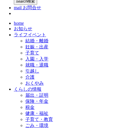
search
検索
mail
お問合せ
home
お知らせ
ライフイベント
結婚・離婚
妊娠・出産
子育て
入園・入学
就職・退職
引越し
介護
おくやみ
くらしの情報
届出・証明
保険・年金
税金
健康・福祉
子育て・教育
ごみ・環境