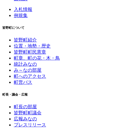
入札情報
例規集
皆野町について
皆野町紹介
位置・地勢・歴史
皆野町町民憲章
町章、町の花・木・鳥
統計みなの
み～なの部屋
町へのアクセス
町営バス
町長・議会・広報
町長の部屋
皆野町町議会
広報みなの
プレスリリース