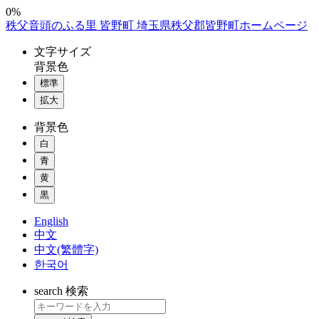
コ
0%
秩父音頭のふる里 皆野町 埼玉県秩父郡皆野町ホームページ
ン
テ
文字
サイズ
ン
背景色
ツ
標準
本
拡大
文
へ
背景色
ス
白
キ
ッ
青
プ
黄
黒
English
中文
中文(繁體字)
한국어
search
検索