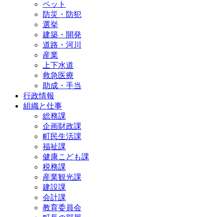
ペット
防災・防犯
選挙
建築・開発
道路・河川
産業
上下水道
救急医療
助成・手当
行政情報
組織と仕事
総務課
企画財政課
町民生活課
福祉課
健康こども課
税務課
産業観光課
建設課
会計課
教育委員会