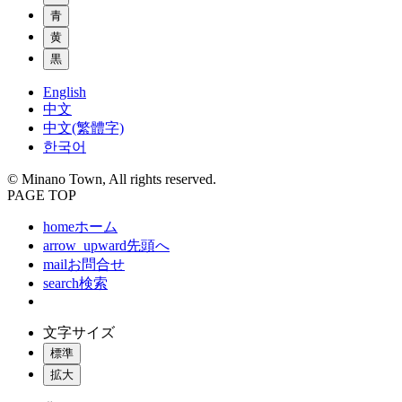
青
黄
黒
English
中文
中文(繁體字)
한국어
© Minano Town, All rights reserved.
PAGE TOP
home
ホーム
arrow_upward
先頭へ
mail
お問合せ
search
検索
文字サイズ
標準
拡大