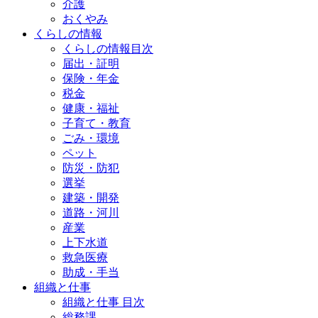
介護
おくやみ
くらしの情報
くらしの情報目次
届出・証明
保険・年金
税金
健康・福祉
子育て・教育
ごみ・環境
ペット
防災・防犯
選挙
建築・開発
道路・河川
産業
上下水道
救急医療
助成・手当
組織と仕事
組織と仕事 目次
総務課