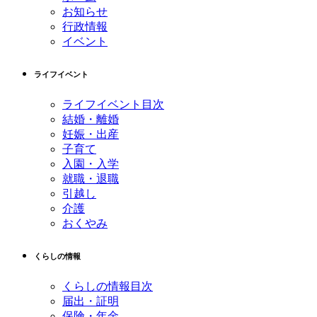
ツ
先
お知らせ
本
頭
行政情報
文
へ
イベント
の
戻
先
る
ライフイベント
頭
へ
ライフイベント目次
戻
結婚・離婚
る
妊娠・出産
子育て
入園・入学
就職・退職
引越し
介護
おくやみ
くらしの情報
くらしの情報目次
届出・証明
保険・年金