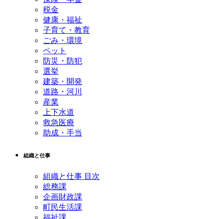
税金
健康・福祉
子育て・教育
ごみ・環境
ペット
防災・防犯
選挙
建築・開発
道路・河川
産業
上下水道
救急医療
助成・手当
組織と仕事
組織と仕事 目次
総務課
企画財政課
町民生活課
福祉課