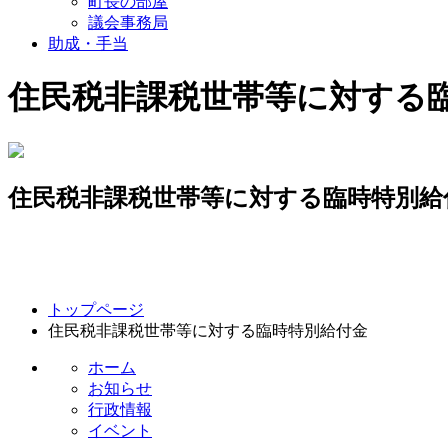
町長の部屋
議会事務局
助成・手当
住民税非課税世帯等に対する
住民税非課税世帯等に対する臨時特別給
コ
ペ
トップページ
ン
ー
住民税非課税世帯等に対する臨時特別給付金
テ
ジ
ン
の
ホーム
ツ
先
お知らせ
本
頭
行政情報
文
へ
イベント
の
戻