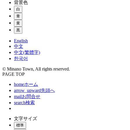
背景色
白
青
黄
黒
English
中文
中文(繁體字)
한국어
© Minano Town, All rights reserved.
PAGE TOP
home
ホーム
arrow_upward
先頭へ
mail
お問合せ
search
検索
文字サイズ
標準