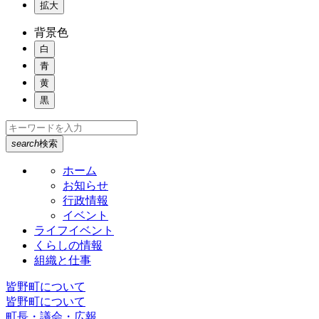
拡大
背景色
白
青
黄
黒
search
検索
ホーム
お知らせ
行政情報
イベント
ライフイベント
くらしの情報
組織と仕事
皆野町について
皆野町について
町長・議会・広報