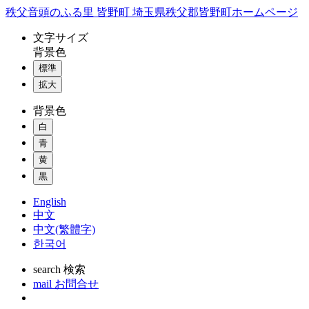
コ
秩父音頭のふる里 皆野町 埼玉県秩父郡皆野町ホームページ
ン
文字
サイズ
テ
背景色
ン
標準
ツ
本
拡大
文
背景色
へ
ス
白
キ
青
ッ
黄
プ
黒
English
中文
中文(繁體字)
한국어
search
検索
mail
お問合せ