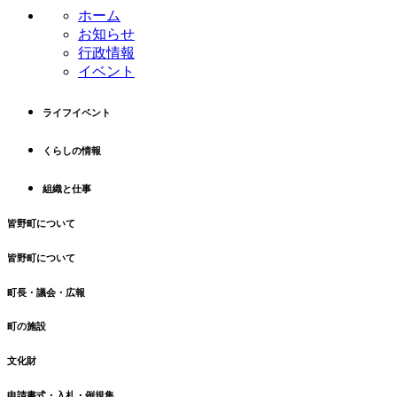
ン
の
ホーム
ツ
先
お知らせ
本
頭
行政情報
文
へ
イベント
の
戻
先
る
ライフイベント
頭
へ
くらしの情報
戻
る
組織と仕事
皆野町について
皆野町について
町長・議会・広報
町の施設
文化財
申請書式・入札・例規集