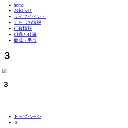
home
お知らせ
ライフイベント
くらしの情報
行政情報
組織と仕事
助成・手当
３
３
コ
ペ
トップページ
ン
ー
３
テ
ジ