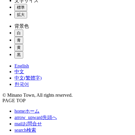
文字サイズ
標準
拡大
背景色
白
青
黄
黒
English
中文
中文(繁體字)
한국어
© Minano Town, All rights reserved.
PAGE TOP
home
ホーム
arrow_upward
先頭へ
mail
お問合せ
search
検索