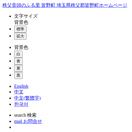
コ
秩父音頭のふる里 皆野町 埼玉県秩父郡皆野町ホームページ
ン
文字
サイズ
テ
背景色
ン
標準
ツ
本
拡大
文
背景色
へ
ス
白
キ
青
ッ
黄
プ
黒
English
中文
中文(繁體字)
한국어
search
検索
mail
お問合せ