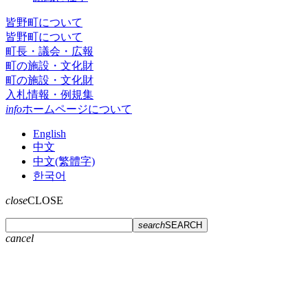
皆野町について
皆野町について
町長・議会・広報
町の施設・文化財
町の施設・文化財
入札情報・例規集
info
ホームページについて
English
中文
中文(繁體字)
한국어
close
CLOSE
search
SEARCH
cancel