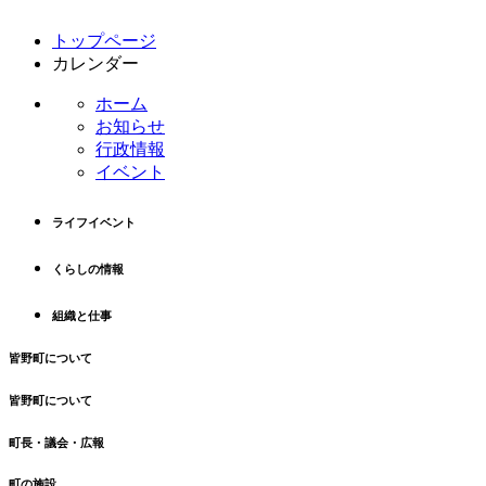
コ
ペ
トップページ
ン
ー
カレンダー
テ
ジ
ン
の
ホーム
ツ
先
お知らせ
本
頭
行政情報
文
へ
イベント
の
戻
先
る
ライフイベント
頭
へ
くらしの情報
戻
る
組織と仕事
皆野町について
皆野町について
町長・議会・広報
町の施設