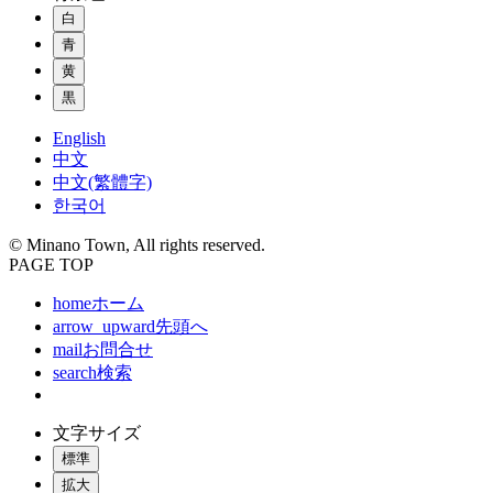
白
青
黄
黒
English
中文
中文(繁體字)
한국어
© Minano Town, All rights reserved.
PAGE TOP
home
ホーム
arrow_upward
先頭へ
mail
お問合せ
search
検索
文字サイズ
標準
拡大