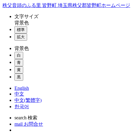
コ
秩父音頭のふる里 皆野町 埼玉県秩父郡皆野町ホームページ
ン
文字
サイズ
テ
背景色
ン
標準
ツ
本
拡大
文
背景色
へ
ス
白
キ
青
ッ
黄
プ
黒
English
中文
中文(繁體字)
한국어
search
検索
mail
お問合せ