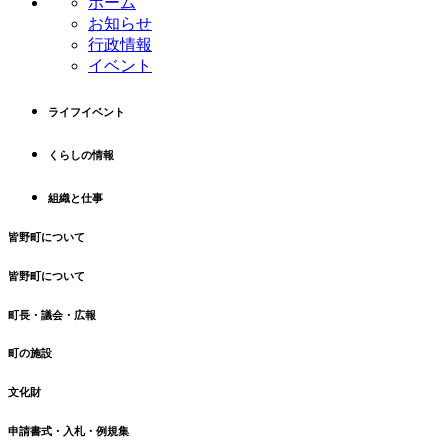
ホーム
ツ
先
お知らせ
本
頭
行政情報
文
へ
イベント
の
戻
先
る
ライフイベント
頭
へ
くらしの情報
戻
る
組織と仕事
皆野町について
皆野町について
町長・議会・広報
町の施設
文化財
申請書式・入札・例規集