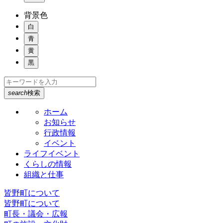
背景色
白
青
黄
黒
search
検索
ホーム
お知らせ
行政情報
イベント
ライフイベント
くらしの情報
組織と仕事
皆野町について
皆野町について
町長・議会・広報