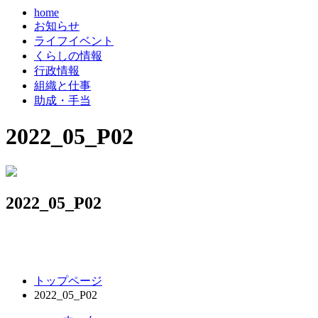
home
お知らせ
ライフイベント
くらしの情報
行政情報
組織と仕事
助成・手当
2022_05_P02
2022_05_P02
コ
ペ
トップページ
ン
ー
2022_05_P02
テ
ジ
ン
の