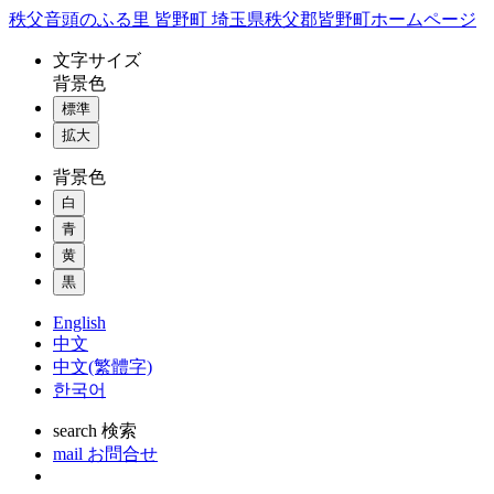
コ
秩父音頭のふる里 皆野町 埼玉県秩父郡皆野町ホームページ
ン
文字
サイズ
テ
背景色
ン
標準
ツ
本
拡大
文
背景色
へ
ス
白
キ
青
ッ
黄
プ
黒
English
中文
中文(繁體字)
한국어
search
検索
mail
お問合せ