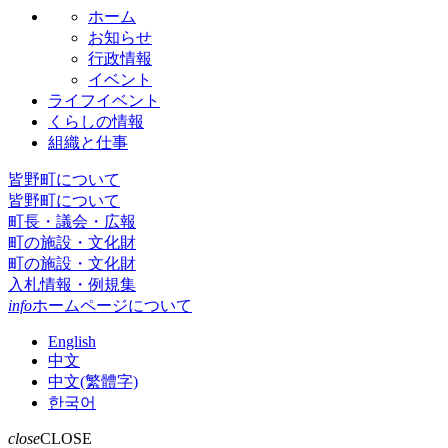
ホーム
お知らせ
行政情報
イベント
ライフイベント
くらしの情報
組織と仕事
皆野町について
皆野町について
町長・議会・広報
町の施設・文化財
町の施設・文化財
入札情報・例規集
info
ホームページについて
English
中文
中文(繁體字)
한국어
close
CLOSE