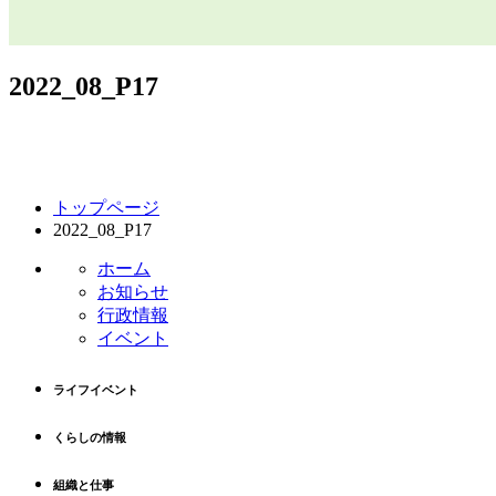
2022_08_P17
コ
ペ
トップページ
ン
ー
2022_08_P17
テ
ジ
ン
の
ホーム
ツ
先
お知らせ
本
頭
行政情報
文
へ
イベント
の
戻
先
る
ライフイベント
頭
へ
くらしの情報
戻
る
組織と仕事