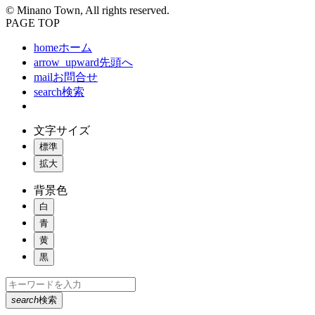
© Minano Town, All rights reserved.
PAGE TOP
home
ホーム
arrow_upward
先頭へ
mail
お問合せ
search
検索
文字サイズ
標準
拡大
背景色
白
青
黄
黒
search
検索