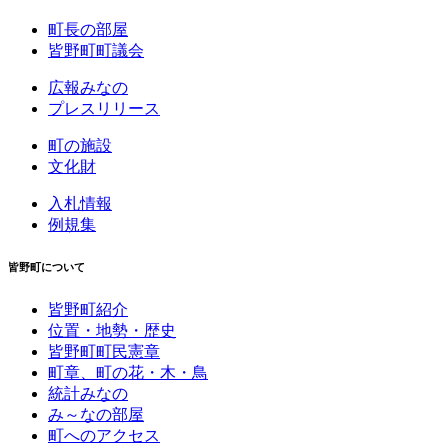
町長の部屋
皆野町町議会
広報みなの
プレスリリース
町の施設
文化財
入札情報
例規集
皆野町について
皆野町紹介
位置・地勢・歴史
皆野町町民憲章
町章、町の花・木・鳥
統計みなの
み～なの部屋
町へのアクセス