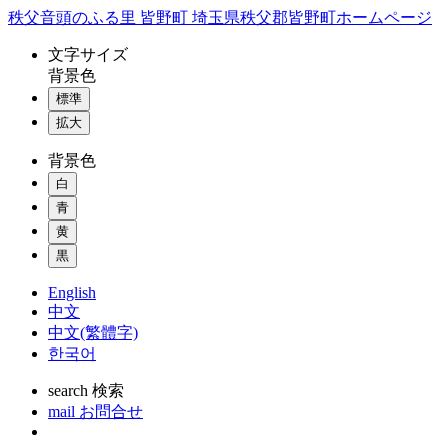
コ
秩父音頭のふる里 皆野町 埼玉県秩父郡皆野町ホームページ
ン
文字
サイズ
テ
背景色
ン
標準
ツ
本
拡大
文
背景色
へ
ス
白
キ
青
ッ
黄
プ
黒
English
中文
中文(繁體字)
한국어
search
検索
mail
お問合せ