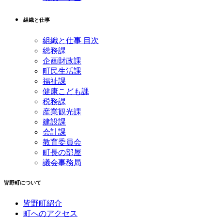
組織と仕事
組織と仕事 目次
総務課
企画財政課
町民生活課
福祉課
健康こども課
税務課
産業観光課
建設課
会計課
教育委員会
町長の部屋
議会事務局
皆野町について
皆野町紹介
町へのアクセス