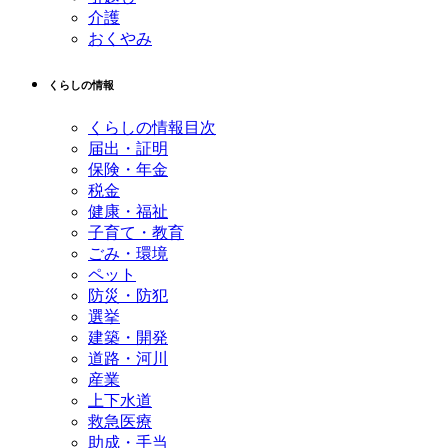
介護
おくやみ
くらしの情報
くらしの情報目次
届出・証明
保険・年金
税金
健康・福祉
子育て・教育
ごみ・環境
ペット
防災・防犯
選挙
建築・開発
道路・河川
産業
上下水道
救急医療
助成・手当