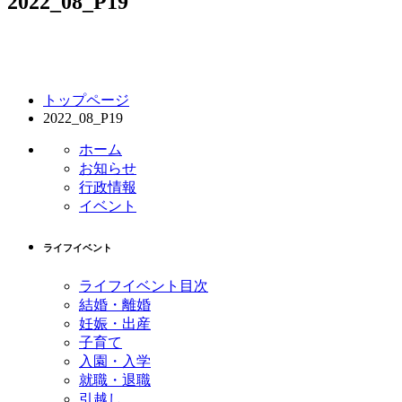
2022_08_P19
コ
ペ
トップページ
ン
ー
2022_08_P19
テ
ジ
ン
の
ホーム
ツ
先
お知らせ
本
頭
行政情報
文
へ
イベント
の
戻
先
る
ライフイベント
頭
へ
ライフイベント目次
戻
結婚・離婚
る
妊娠・出産
子育て
入園・入学
就職・退職
引越し