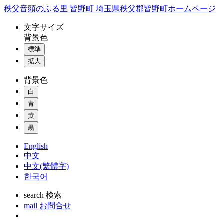
コ
秩父音頭のふる里 皆野町 埼玉県秩父郡皆野町ホームページ
ン
文字
サイズ
テ
背景色
ン
標準
ツ
本
拡大
文
背景色
へ
ス
白
キ
青
ッ
黄
プ
黒
English
中文
中文(繁體字)
한국어
search
検索
mail
お問合せ