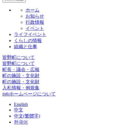
ホーム
お知らせ
行政情報
イベント
ライフイベント
くらしの情報
組織と仕事
皆野町について
皆野町について
町長・議会・広報
町の施設・文化財
町の施設・文化財
入札情報・例規集
info
ホームページについて
English
中文
中文(繁體字)
한국어