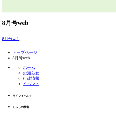
8月号web
8月号web
コ
ペ
トップページ
ン
ー
8月号web
テ
ジ
ン
の
ホーム
ツ
先
お知らせ
本
頭
行政情報
文
へ
イベント
の
戻
先
る
ライフイベント
頭
へ
くらしの情報
戻
る