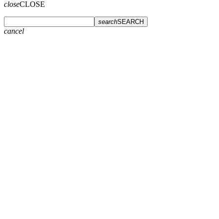
close
CLOSE
search
SEARCH
cancel